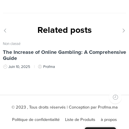
Related posts
Non classé
The Increase of Online Gambling: A Comprehensive
Guide
Juin 10, 2025
Profma
© 2023 , Tous droits réservés | Conception par Profma.ma
Politique de confidentialité
Liste de Produits
à propos