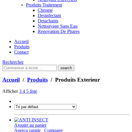
Produits Traitement
Chrome
Desinfectant
Detachants
Nettoayage Sans Eau
Renovation De Phares
Accueil
Produits
Contact
Rechercher
Que
cherchez-
vous?
Accueil
/
Produits
/ Produits Exterieur
Afficher
3
4
5
liste
Ajouter au panier
Aperçu rapide
Comparer