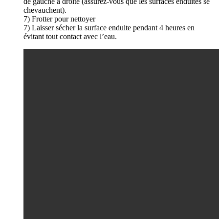
de gauche à droite (assurez-vous que les surfaces enduites se
chevauchent).
7) Frotter pour nettoyer
7) Laisser sécher la surface enduite pendant 4 heures en
évitant tout contact avec l’eau.