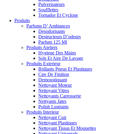
Pulverisateurs
Soufflettes
Tornador Et Cyclone
Produits
Parfums D’ Ambiances
Desodorisants
Destructeurs D’odeurs
Parfum 125 Ml
Produits Ateliers
Hygiene Des Mains
Sols Et Aire De Lavage
Produits Exterieur
Brillants Pneus Et Plastiques
Cire De Finition
Demoustiquant
Nettoyant Moteur
Nettoyant Vitres
Nettoyants Carrosserie
Nettyants Jates
Polish Lustrants
Produits Interieur
Nettoyant Cuir
Nettoyant Plastiques
Nettoyant Tissus Et Moquettes
Nettoyant Universels