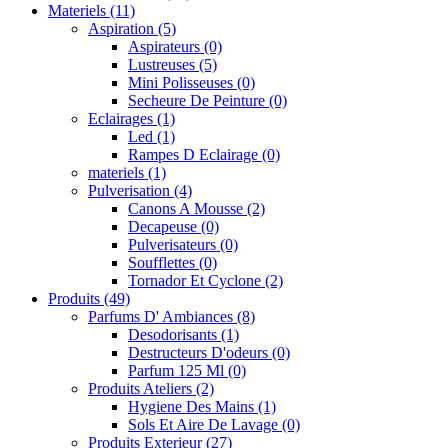
Materiels
(11)
Aspiration
(5)
Aspirateurs
(0)
Lustreuses
(5)
Mini Polisseuses
(0)
Secheure De Peinture
(0)
Eclairages
(1)
Led
(1)
Rampes D Eclairage
(0)
materiels
(1)
Pulverisation
(4)
Canons A Mousse
(2)
Decapeuse
(0)
Pulverisateurs
(0)
Soufflettes
(0)
Tornador Et Cyclone
(2)
Produits
(49)
Parfums D' Ambiances
(8)
Desodorisants
(1)
Destructeurs D'odeurs
(0)
Parfum 125 Ml
(0)
Produits Ateliers
(2)
Hygiene Des Mains
(1)
Sols Et Aire De Lavage
(0)
Produits Exterieur
(27)