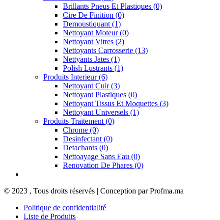
Brillants Pneus Et Plastiques
(0)
Cire De Finition
(0)
Demoustiquant
(1)
Nettoyant Moteur
(0)
Nettoyant Vitres
(2)
Nettoyants Carrosserie
(13)
Nettyants Jates
(1)
Polish Lustrants
(1)
Produits Interieur
(6)
Nettoyant Cuir
(3)
Nettoyant Plastiques
(0)
Nettoyant Tissus Et Moquettes
(3)
Nettoyant Universels
(1)
Produits Traitement
(0)
Chrome
(0)
Desinfectant
(0)
Detachants
(0)
Nettoayage Sans Eau
(0)
Renovation De Phares
(0)
© 2023 , Tous droits réservés | Conception par Profma.ma
Politique de confidentialité
Liste de Produits