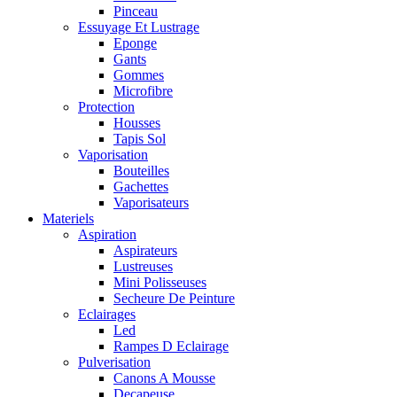
Pinceau
Essuyage Et Lustrage
Eponge
Gants
Gommes
Microfibre
Protection
Housses
Tapis Sol
Vaporisation
Bouteilles
Gachettes
Vaporisateurs
Materiels
Aspiration
Aspirateurs
Lustreuses
Mini Polisseuses
Secheure De Peinture
Eclairages
Led
Rampes D Eclairage
Pulverisation
Canons A Mousse
Decapeuse