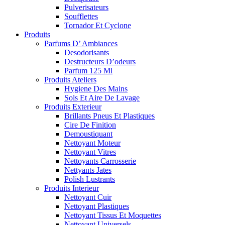
Pulverisateurs
Soufflettes
Tornador Et Cyclone
Produits
Parfums D’ Ambiances
Desodorisants
Destructeurs D’odeurs
Parfum 125 Ml
Produits Ateliers
Hygiene Des Mains
Sols Et Aire De Lavage
Produits Exterieur
Brillants Pneus Et Plastiques
Cire De Finition
Demoustiquant
Nettoyant Moteur
Nettoyant Vitres
Nettoyants Carrosserie
Nettyants Jates
Polish Lustrants
Produits Interieur
Nettoyant Cuir
Nettoyant Plastiques
Nettoyant Tissus Et Moquettes
Nettoyant Universels