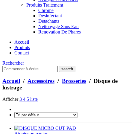
Produits Traitement
Chrome
Desinfectant
Detachants
Nettoayage Sans Eau
Renovation De Phares
Accueil
Produits
Contact
Rechercher
Que
cherchez-
vous?
Accueil
/
Accessoires
/
Brosseries
/ Disque de
lustrage
Afficher
3
4
5
liste
Ajouter au panier