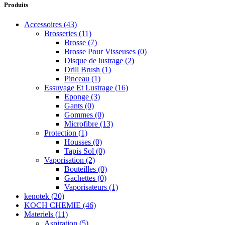
Produits
Accessoires
(43)
Brosseries
(11)
Brosse
(7)
Brosse Pour Visseuses
(0)
Disque de lustrage
(2)
Drill Brush
(1)
Pinceau
(1)
Essuyage Et Lustrage
(16)
Eponge
(3)
Gants
(0)
Gommes
(0)
Microfibre
(13)
Protection
(1)
Housses
(0)
Tapis Sol
(0)
Vaporisation
(2)
Bouteilles
(0)
Gachettes
(0)
Vaporisateurs
(1)
kenotek
(20)
KOCH CHEMIE
(46)
Materiels
(11)
Aspiration
(5)