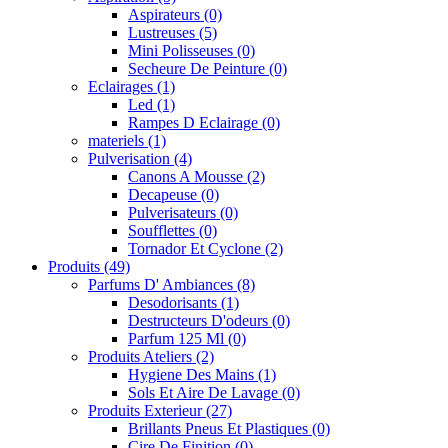
Aspirateurs
(0)
Lustreuses
(5)
Mini Polisseuses
(0)
Secheure De Peinture
(0)
Eclairages
(1)
Led
(1)
Rampes D Eclairage
(0)
materiels
(1)
Pulverisation
(4)
Canons A Mousse
(2)
Decapeuse
(0)
Pulverisateurs
(0)
Soufflettes
(0)
Tornador Et Cyclone
(2)
Produits
(49)
Parfums D' Ambiances
(8)
Desodorisants
(1)
Destructeurs D'odeurs
(0)
Parfum 125 Ml
(0)
Produits Ateliers
(2)
Hygiene Des Mains
(1)
Sols Et Aire De Lavage
(0)
Produits Exterieur
(27)
Brillants Pneus Et Plastiques
(0)
Cire De Finition
(0)