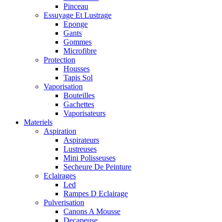
Pinceau
Essuyage Et Lustrage
Eponge
Gants
Gommes
Microfibre
Protection
Housses
Tapis Sol
Vaporisation
Bouteilles
Gachettes
Vaporisateurs
Materiels
Aspiration
Aspirateurs
Lustreuses
Mini Polisseuses
Secheure De Peinture
Eclairages
Led
Rampes D Eclairage
Pulverisation
Canons A Mousse
Decapeuse