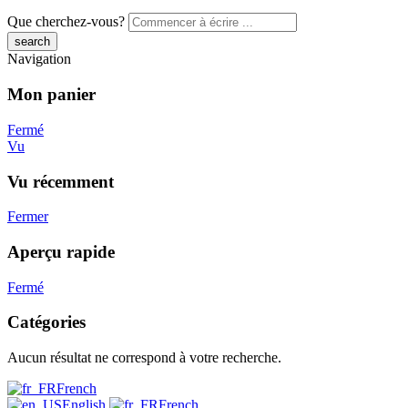
Que cherchez-vous?
Navigation
Mon panier
Fermé
Vu
Vu récemment
Fermer
Aperçu rapide
Fermé
Catégories
Aucun résultat ne correspond à votre recherche.
French
English
French