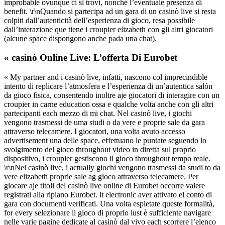
improbable ovunque ci si trovi, nonché l’eventuale presenza di
benefit. \r\nQuando si partecipa ad un gara di un casinò live si resta
colpiti dall’autenticità dell’esperienza di gioco, resa possibile
dall’interazione que tiene i croupier elizabeth con gli altri giocatori
(alcune space dispongono anche pada una chat).
« casinò Online Live: L’offerta Di Eurobet
« My partner and i casinò live, infatti, nascono col imprecindible
intento di replicare l’atmosfera e l’esperienza di un’autentica salón
da gioco fisica, consentendo inoltre aje giocatori di interagire con un
croupier in carne education ossa e qualche volta anche con gli altri
partecipanti each mezzo di mi chat. Nel casinò live, i giochi
vengono trasmessi de uma studi o da vere e proprie sale da gara
attraverso telecamere. I giocatori, una volta avuto accesso
advertisement una delle space, effettuano le puntate seguendo lo
svolgimento del gioco throughout video in diretta sul proprio
dispositivo, i croupier gestiscono il gioco throughout tempo reale.
\r\nNel casinò live, i actually giochi vengono trasmessi da studi to da
vere elizabeth proprie sale ag gioco attraverso telecamere. Per
giocare aje titoli del casinò live online di Eurobet occorre valere
registrati alla ripiano Eurobet. it electronic aver attivato el conto di
gara con documenti verificati. Una volta espletate queste formalità,
for every selezionare il gioco di proprio lust è sufficiente navigare
nelle varie pagine dedicate al casinò dal vivo each scorrere l’elenco