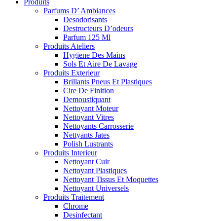
Produits
Parfums D’ Ambiances
Desodorisants
Destructeurs D’odeurs
Parfum 125 Ml
Produits Ateliers
Hygiene Des Mains
Sols Et Aire De Lavage
Produits Exterieur
Brillants Pneus Et Plastiques
Cire De Finition
Demoustiquant
Nettoyant Moteur
Nettoyant Vitres
Nettoyants Carrosserie
Nettyants Jates
Polish Lustrants
Produits Interieur
Nettoyant Cuir
Nettoyant Plastiques
Nettoyant Tissus Et Moquettes
Nettoyant Universels
Produits Traitement
Chrome
Desinfectant