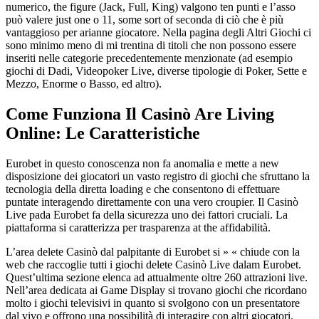
numerico, the figure (Jack, Full, King) valgono ten punti e l’asso
può valere just one o 11, some sort of seconda di ciò che è più
vantaggioso per arianne giocatore. Nella pagina degli Altri Giochi ci
sono minimo meno di mi trentina di titoli che non possono essere
inseriti nelle categorie precedentemente menzionate (ad esempio
giochi di Dadi, Videopoker Live, diverse tipologie di Poker, Sette e
Mezzo, Enorme o Basso, ed altro).
Come Funziona Il Casinò Are Living
Online: Le Caratteristiche
Eurobet in questo conoscenza non fa anomalia e mette a new
disposizione dei giocatori un vasto registro di giochi che sfruttano la
tecnologia della diretta loading e che consentono di effettuare
puntate interagendo direttamente con una vero croupier. Il Casinò
Live pada Eurobet fa della sicurezza uno dei fattori cruciali. La
piattaforma si caratterizza per trasparenza at the affidabilità.
L’area delete Casinò dal palpitante di Eurobet si » « chiude con la
web che raccoglie tutti i giochi delete Casinò Live dalam Eurobet.
Quest’ultima sezione elenca ad attualmente oltre 260 attrazioni live.
Nell’area dedicata ai Game Display si trovano giochi che ricordano
molto i giochi televisivi in quanto si svolgono con un presentatore
dal vivo e offrono una possibilità di interagire con altri giocatori.