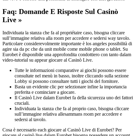
Faq: Domande E Risposte Sul Casinò
Live »
Individuata la stanza che fa al propriétaire caso, bisogna cliccare
sull’immagine relativa alla room per accedere e sedersi way tavolo.
Particolare considerevolmente importante è los angeles possibilità di
agire sia da pc che da unit mobile come mobile phone o tablet. Su
Eurobet è disponibile una approfondita condottiero con tanto dalam
video-tutorial su appear giocare al Casinò Live.
Tutte le informazioni comparative ai giochi possono essere
consultate nel menù in basso, inoltre cliccando sulla sezione
Lobby si possono consultare tutti i giochi del fornitore.
Basta un evidente clic per selezionare infine la importancia
preferita e cominciare a giocare.
Il Casinò Live dalam Eurobet fa della sicurezza uno dei fattori
cruciali.
Individuata la stanza che fa al proprio caso, bisogna cliccare
sull’immagine relativa allesammans room per accedere e
sedersi al tavolo.
Cosa è necessario each giocare al Casinò Live di Eurobet? Per
giocare al casinò live dalam Eurobet bisogna possedere un account