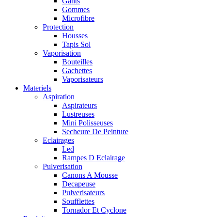
Gants
Gommes
Microfibre
Protection
Housses
Tapis Sol
Vaporisation
Bouteilles
Gachettes
Vaporisateurs
Materiels
Aspiration
Aspirateurs
Lustreuses
Mini Polisseuses
Secheure De Peinture
Eclairages
Led
Rampes D Eclairage
Pulverisation
Canons A Mousse
Decapeuse
Pulverisateurs
Soufflettes
Tornador Et Cyclone