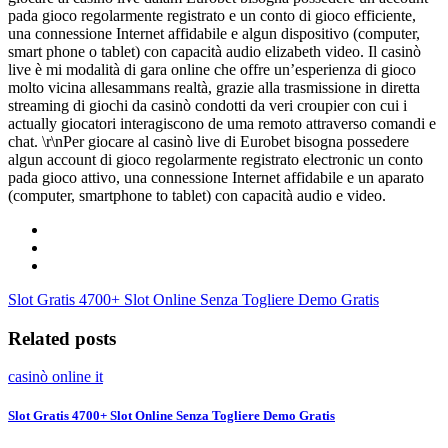
pada gioco regolarmente registrato e un conto di gioco efficiente,
una connessione Internet affidabile e algun dispositivo (computer,
smart phone o tablet) con capacità audio elizabeth video. Il casinò
live è mi modalità di gara online che offre un’esperienza di gioco
molto vicina allesammans realtà, grazie alla trasmissione in diretta
streaming di giochi da casinò condotti da veri croupier con cui i
actually giocatori interagiscono de uma remoto attraverso comandi e
chat. \r\nPer giocare al casinò live di Eurobet bisogna possedere
algun account di gioco regolarmente registrato electronic un conto
pada gioco attivo, una connessione Internet affidabile e un aparato
(computer, smartphone to tablet) con capacità audio e video.
Slot Gratis 4700+ Slot Online Senza Togliere Demo Gratis
Related posts
casinò online it
Slot Gratis 4700+ Slot Online Senza Togliere Demo Gratis