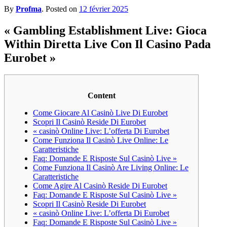
By
Profma
.
Posted on
12 février 2025
« Gambling Establishment Live: Gioca
Within Diretta Live Con Il Casino Pada
Eurobet »
Content
Come Giocare Al Casinò Live Di Eurobet
Scopri Il Casinò Reside Di Eurobet
« casinò Online Live: L’offerta Di Eurobet
Come Funziona Il Casinò Live Online: Le
Caratteristiche
Faq: Domande E Risposte Sul Casinò Live »
Come Funziona Il Casinò Are Living Online: Le
Caratteristiche
Come Agire Al Casinò Reside Di Eurobet
Faq: Domande E Risposte Sul Casinò Live »
Scopri Il Casinò Reside Di Eurobet
« casinò Online Live: L’offerta Di Eurobet
Faq: Domande E Risposte Sul Casinò Live »