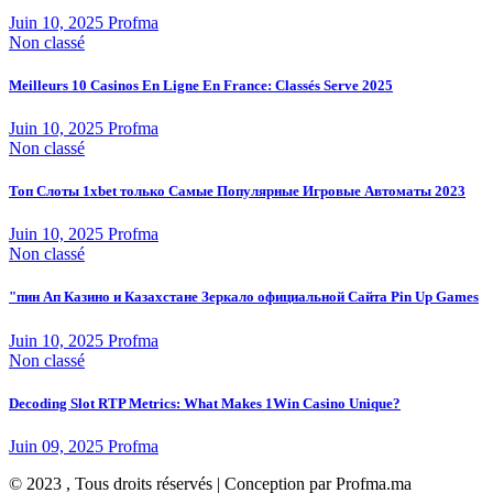
Juin 10, 2025
Profma
Non classé
Meilleurs 10 Casinos En Ligne En France: Classés Serve 2025
Juin 10, 2025
Profma
Non classé
Топ Слоты 1xbet только Самые Популярные Игровые Автоматы 2023
Juin 10, 2025
Profma
Non classé
"пин Ап Казино и Казахстане Зеркало официальной Сайта Pin Up Games
Juin 10, 2025
Profma
Non classé
Decoding Slot RTP Metrics: What Makes 1Win Casino Unique?
Juin 09, 2025
Profma
© 2023 , Tous droits réservés | Conception par Profma.ma