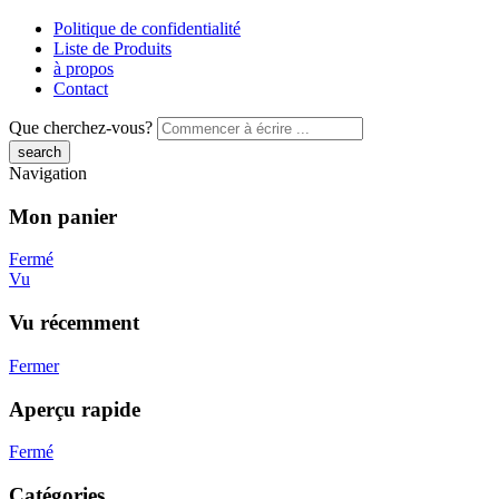
Politique de confidentialité
Liste de Produits
à propos
Contact
Que cherchez-vous?
Navigation
Mon panier
Fermé
Vu
Vu récemment
Fermer
Aperçu rapide
Fermé
Catégories