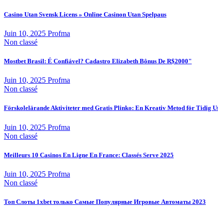
Casino Utan Svensk Licens » Online Casinon Utan Spelpaus
Juin 10, 2025
Profma
Non classé
Mostbet Brasil: É Confiável? Cadastro Elizabeth Bônus De R$2000"
Juin 10, 2025
Profma
Non classé
Förskolelärande Aktiviteter med Gratis Plinko: En Kreativ Metod för Tidig U
Juin 10, 2025
Profma
Non classé
Meilleurs 10 Casinos En Ligne En France: Classés Serve 2025
Juin 10, 2025
Profma
Non classé
Топ Слоты 1xbet только Самые Популярные Игровые Автоматы 2023