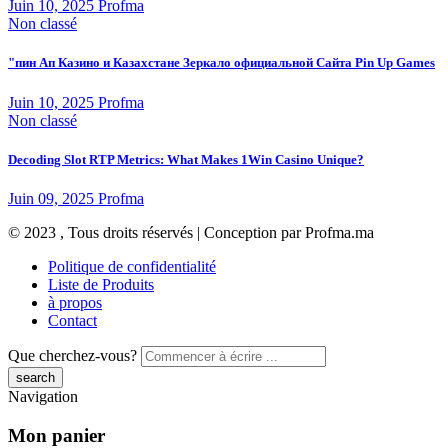
Juin 10, 2025
Profma
Non classé
"пин Ап Казино и Казахстане Зеркало официальной Сайта Pin Up Games
Juin 10, 2025
Profma
Non classé
Decoding Slot RTP Metrics: What Makes 1Win Casino Unique?
Juin 09, 2025
Profma
© 2023 , Tous droits réservés | Conception par Profma.ma
Politique de confidentialité
Liste de Produits
à propos
Contact
Que cherchez-vous?
Navigation
Mon panier