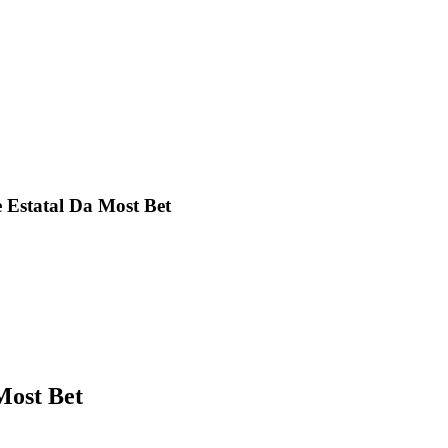
e Estatal Da Most Bet
Most Bet