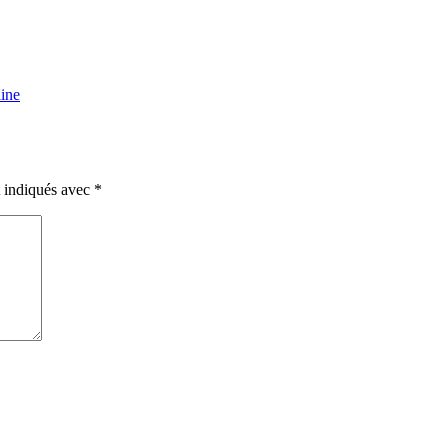
ine
t indiqués avec
*