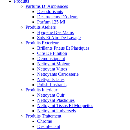
Produits
Parfums D’ Ambiances
Desodorisants
Destructeurs D’odeurs
Parfum 125 Ml
Produits Ateliers
Hygiene Des Mains
Sols Et Aire De Lavage
Produits Exterieur
Brillants Pneus Et Plastiques
Cire De Finition
Demoustiquant
Nettoyant Moteur
Nettoyant Vitres
Nettoyants Carrosserie
Nettyants Jates
Polish Lustrants
Produits Interieur
Nettoyant Cuir
Nettoyant Plastiques
Nettoyant Tissus Et Moquettes
Nettoyant Universels
Produits Traitement
Chrome
Desinfectant