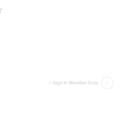
r
« Sign In Mostbet Guia