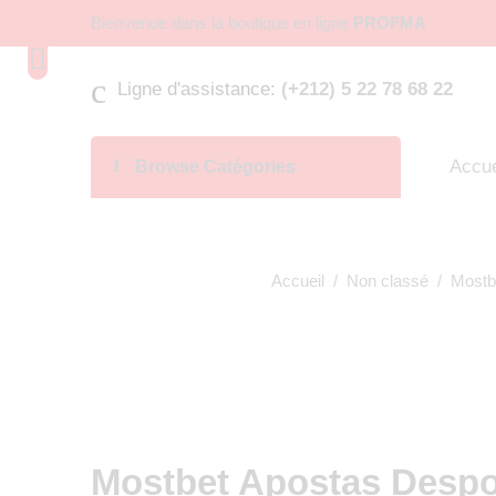
Bienvenue dans la boutique en ligne
PROFMA
Ligne d'assistance:
(+212) 5 22 78 68 22
Accue
Browse Catégories
Accueil
/
Non classé
/ Mostbet
Mostbet Apostas Despor