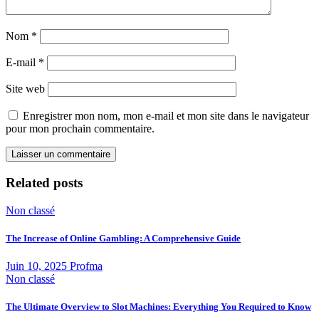
Nom
*
E-mail
*
Site web
Enregistrer mon nom, mon e-mail et mon site dans le navigateur
pour mon prochain commentaire.
Related posts
Non classé
The Increase of Online Gambling: A Comprehensive Guide
Juin 10, 2025
Profma
Non classé
The Ultimate Overview to Slot Machines: Everything You Required to Know