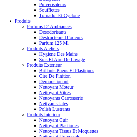
Pulverisateurs
Soufflettes
Tornador Et Cyclone
Produits
Parfums D’ Ambiances
Desodorisants
Destructeurs D’odeurs
Parfum 125 Ml
Produits Ateliers
Hygiene Des Mains
Sols Et Aire De Lavage
Produits Exterieur
Brillants Pneus Et Plastiques
Cire De Finition
Demoustiquant
Nettoyant Moteur
Nettoyant Vitres
Nettoyants Carrosserie
Nettyants Jates
Polish Lustrants
Produits Interieur
Nettoyant Cuir
Nettoyant Plastiques
Nettoyant Tissus Et Moquettes
Nettoyant Universels