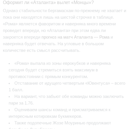
Оформит ли «Аталанта» вылет «Монцы»?
Однако стабильности бергамаскам по-прежнему не хватает и
пока они находятся лишь на шестой строчке в таблице.
«Рома» является фаворитом и наверняка много времени
проведет впереди, но «Аталанта» при этом едва ли
закроется впереди
прогноз на матч Аталанта — Рома
и
наверняка будет отвечать. На угловые в большом
количестве есть смысл рассчитывать.
«Рома» выпала из зоны еврокубков и наверняка
сегодня будет стремиться взять максимум в
противостоянии с прямым конкурентом.
Отставание от идущего четвертым «Ювентуса» – всего
1 балл.
На вариант, что забьют обе команды можно заключить
пари за 1.76.
Оцениваем шансы команд и присматриваемся к
интересным котировкам букмекеров.
Также подопечные Жозе Моуринью продолжают