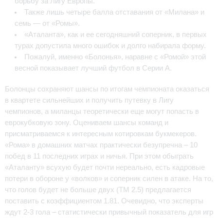
борьбу за Лигу Европы.
Также лишь четыре балла отставания от «Милана» и
семь — от «Ромы».
«Аталанта», как и ее сегодняшний соперник, в первых
турах допустила много ошибок и долго набирала форму.
Пожалуй, именно «Болонья», наравне с «Ромой» этой
весной показывает лучший футбол в Серии А.
Болонцы сохраняют шансы по итогам чемпионата оказаться
в квартете сильнейших и получить путевку в Лигу
чемпионов, а миланцы теоретически еще могут попасть в
еврокубковую зону. Оцениваем шансы команд и
присматриваемся к интересным котировкам букмекеров.
«Рома» в домашних матчах практически безупречна – 10
побед в 11 последних играх и ничья. При этом обыграть
«Аталанту» всухую будет почти нереально, есть кадровые
потери в обороне у «волков» и соперник силен в атаке. На то,
что голов будет не больше двух (ТМ 2.5) предлагается
поставить с коэффициентом 1.81. Очевидно, что эксперты
ждут 2-3 гола – статистически привычный показатель для игр