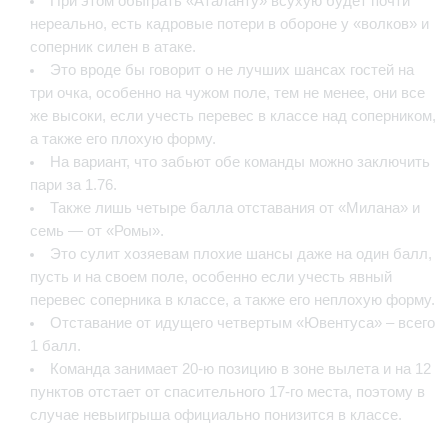
При этом обыграть «Аталанту» всухую будет почти
нереально, есть кадровые потери в обороне у «волков» и
соперник силен в атаке.
Это вроде бы говорит о не лучших шансах гостей на
три очка, особенно на чужом поле, тем не менее, они все
же высоки, если учесть перевес в классе над соперником,
а также его плохую форму.
На вариант, что забьют обе команды можно заключить
пари за 1.76.
Также лишь четыре балла отставания от «Милана» и
семь — от «Ромы».
Это сулит хозяевам плохие шансы даже на один балл,
пусть и на своем поле, особенно если учесть явный
перевес соперника в классе, а также его неплохую форму.
Отставание от идущего четвертым «Ювентуса» – всего
1 балл.
Команда занимает 20-ю позицию в зоне вылета и на 12
пунктов отстает от спасительного 17-го места, поэтому в
случае невыигрыша официально понизится в классе.