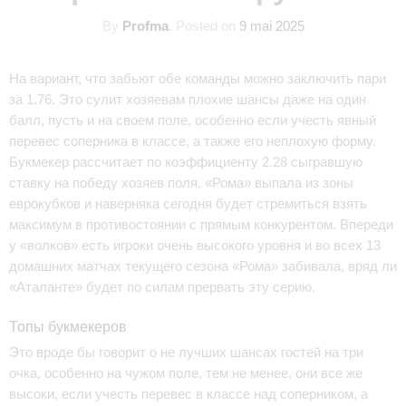
By
Profma
.
Posted on
9 mai 2025
На вариант, что забьют обе команды можно заключить пари
за 1.76. Это сулит хозяевам плохие шансы даже на один
балл, пусть и на своем поле, особенно если учесть явный
перевес соперника в классе, а также его неплохую форму.
Букмекер рассчитает по коэффициенту 2.28 сыгравшую
ставку на победу хозяев поля. «Рома» выпала из зоны
еврокубков и наверняка сегодня будет стремиться взять
максимум в противостоянии с прямым конкурентом. Впереди
у «волков» есть игроки очень высокого уровня и во всех 13
домашних матчах текущего сезона «Рома» забивала, вряд ли
«Аталанте» будет по силам прервать эту серию.
Топы букмекеров
Это вроде бы говорит о не лучших шансах гостей на три
очка, особенно на чужом поле, тем не менее, они все же
высоки, если учесть перевес в классе над соперником, а