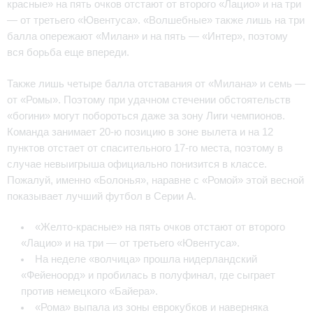
красные» на пять очков отстают от второго «Лацио» и на три
— от третьего «Ювентуса». «Волшебные» также лишь на три
балла опережают «Милан» и на пять — «Интер», поэтому
вся борьба еще впереди.
Также лишь четыре балла отставания от «Милана» и семь —
от «Ромы». Поэтому при удачном стечении обстоятельств
«богини» могут побороться даже за зону Лиги чемпионов.
Команда занимает 20-ю позицию в зоне вылета и на 12
пунктов отстает от спасительного 17-го места, поэтому в
случае невыигрыша официально понизится в классе.
Пожалуй, именно «Болонья», наравне с «Ромой» этой весной
показывает лучший футбол в Серии А.
«Желто-красные» на пять очков отстают от второго
«Лацио» и на три — от третьего «Ювентуса».
На неделе «волчица» прошла нидерландский
«Фейеноорд» и пробилась в полуфинал, где сыграет
против немецкого «Байера».
«Рома» выпала из зоны еврокубков и наверняка