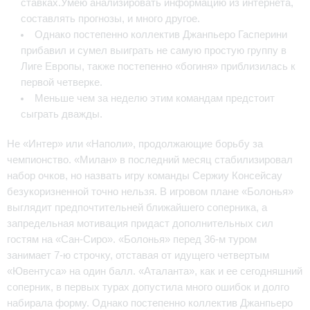
ставках.Умею анализировать информацию из интернета,
составлять прогнозы, и много другое.
Однако постепенно коллектив Джанпьеро Гасперини
прибавил и сумел выиграть не самую простую группу в
Лиге Европы, также постепенно «богиня» приблизилась к
первой четверке.
Меньше чем за неделю этим командам предстоит
сыграть дважды.
Не «Интер» или «Наполи», продолжающие борьбу за
чемпионство. «Милан» в последний месяц стабилизировал
набор очков, но назвать игру команды Сержиу Консейсау
безукоризненной точно нельзя. В игровом плане «Болонья»
выглядит предпочтительней ближайшего соперника, а
запредельная мотивация придаст дополнительных сил
гостям на «Сан-Сиро». «Болонья» перед 36-м туром
занимает 7-ю строчку, отставая от идущего четвертым
«Ювентуса» на один балл. «Аталанта», как и ее сегодняшний
соперник, в первых турах допустила много ошибок и долго
набирала форму. Однако постепенно коллектив Джанпьеро