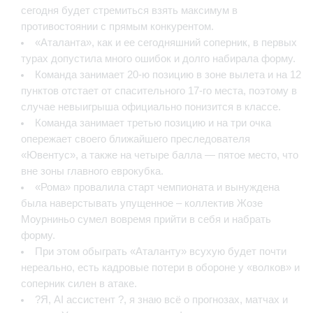
сегодня будет стремиться взять максимум в
противостоянии с прямым конкурентом.
«Аталанта», как и ее сегодняшний соперник, в первых
турах допустила много ошибок и долго набирала форму.
Команда занимает 20-ю позицию в зоне вылета и на 12
пунктов отстает от спасительного 17-го места, поэтому в
случае невыигрыша официально понизится в классе.
Команда занимает третью позицию и на три очка
опережает своего ближайшего преследователя
«Ювентус», а также на четыре балла — пятое место, что
вне зоны главного еврокубка.
«Рома» провалила старт чемпионата и вынуждена
была наверстывать упущенное – коллектив Жозе
Моурниньо сумел вовремя прийти в себя и набрать
форму.
При этом обыграть «Аталанту» всухую будет почти
нереально, есть кадровые потери в обороне у «волков» и
соперник силен в атаке.
?Я, AI ассистент ?, я знаю всё о прогнозах, матчах и