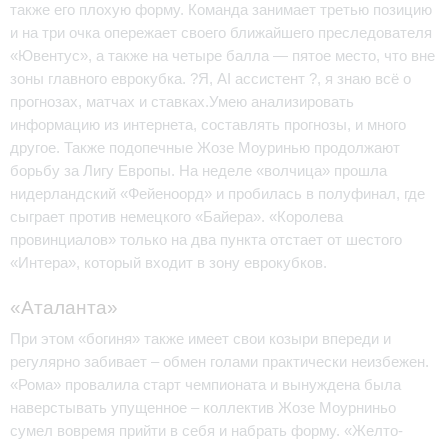
также его плохую форму. Команда занимает третью позицию
и на три очка опережает своего ближайшего преследователя
«Ювентус», а также на четыре балла — пятое место, что вне
зоны главного еврокубка. ?Я, AI ассистент ?, я знаю всё о
прогнозах, матчах и ставках.Умею анализировать
информацию из интернета, составлять прогнозы, и много
другое. Также подопечные Жозе Моуринью продолжают
борьбу за Лигу Европы. На неделе «волчица» прошла
нидерландский «Фейеноорд» и пробилась в полуфинал, где
сыграет против немецкого «Байера». «Королева
провинциалов» только на два пункта отстает от шестого
«Интера», который входит в зону еврокубков.
«Аталанта»
При этом «богиня» также имеет свои козыри впереди и
регулярно забивает – обмен голами практически неизбежен.
«Рома» провалила старт чемпионата и вынуждена была
наверстывать упущенное – коллектив Жозе Моурниньо
сумел вовремя прийти в себя и набрать форму. «Желто-