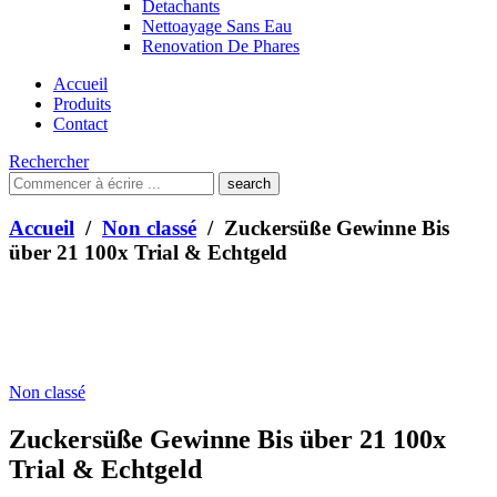
Detachants
Nettoayage Sans Eau
Renovation De Phares
Accueil
Produits
Contact
Rechercher
Que
cherchez-
vous?
Accueil
/
Non classé
/ Zuckersüße Gewinne Bis
über 21 100x Trial & Echtgeld
Non classé
Zuckersüße Gewinne Bis über 21 100x
Trial & Echtgeld