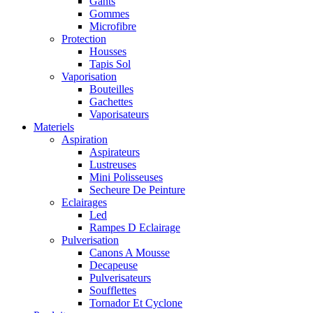
Gants
Gommes
Microfibre
Protection
Housses
Tapis Sol
Vaporisation
Bouteilles
Gachettes
Vaporisateurs
Materiels
Aspiration
Aspirateurs
Lustreuses
Mini Polisseuses
Secheure De Peinture
Eclairages
Led
Rampes D Eclairage
Pulverisation
Canons A Mousse
Decapeuse
Pulverisateurs
Soufflettes
Tornador Et Cyclone