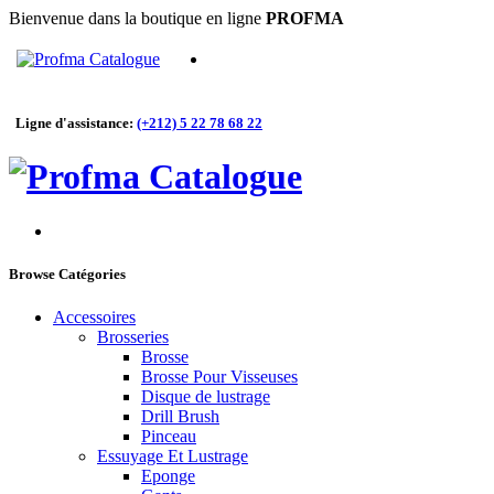
Bienvenue dans la boutique en ligne
PROFMA
Ligne d'assistance:
(+212) 5 22 78 68 22
Browse Catégories
Accessoires
Brosseries
Brosse
Brosse Pour Visseuses
Disque de lustrage
Drill Brush
Pinceau
Essuyage Et Lustrage
Eponge