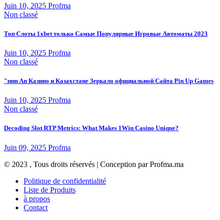
Juin 10, 2025
Profma
Non classé
Топ Слоты 1xbet только Самые Популярные Игровые Автоматы 2023
Juin 10, 2025
Profma
Non classé
"пин Ап Казино и Казахстане Зеркало официальной Сайта Pin Up Games
Juin 10, 2025
Profma
Non classé
Decoding Slot RTP Metrics: What Makes 1Win Casino Unique?
Juin 09, 2025
Profma
© 2023 , Tous droits réservés | Conception par Profma.ma
Politique de confidentialité
Liste de Produits
à propos
Contact