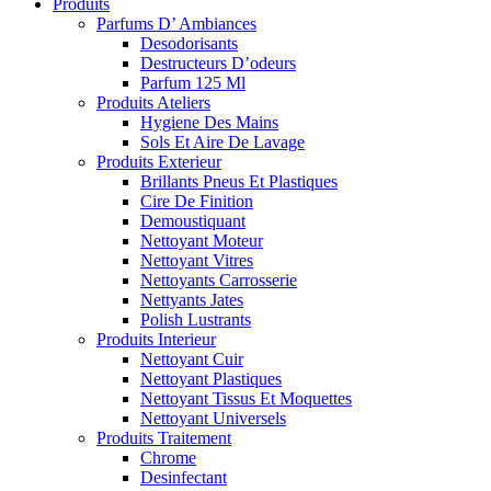
Produits
Parfums D’ Ambiances
Desodorisants
Destructeurs D’odeurs
Parfum 125 Ml
Produits Ateliers
Hygiene Des Mains
Sols Et Aire De Lavage
Produits Exterieur
Brillants Pneus Et Plastiques
Cire De Finition
Demoustiquant
Nettoyant Moteur
Nettoyant Vitres
Nettoyants Carrosserie
Nettyants Jates
Polish Lustrants
Produits Interieur
Nettoyant Cuir
Nettoyant Plastiques
Nettoyant Tissus Et Moquettes
Nettoyant Universels
Produits Traitement
Chrome
Desinfectant