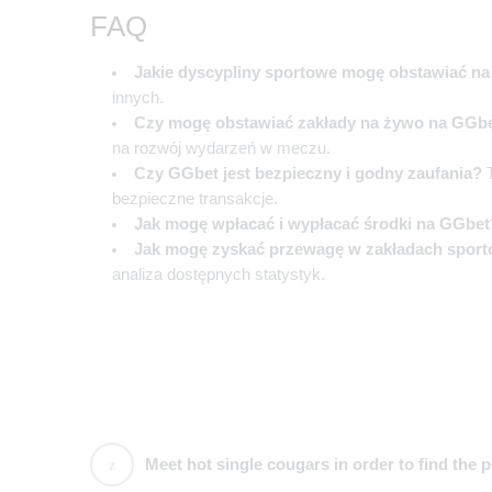
FAQ
Jakie dyscypliny sportowe mogę obstawiać n
innych.
Czy mogę obstawiać zakłady na żywo na GGb
na rozwój wydarzeń w meczu.
Czy GGbet jest bezpieczny i godny zaufania?
T
bezpieczne transakcje.
Jak mogę wpłacać i wypłacać środki na GGbet
Jak mogę zyskać przewagę w zakładach spor
analiza dostępnych statystyk.
Meet hot single cougars in order to find the 