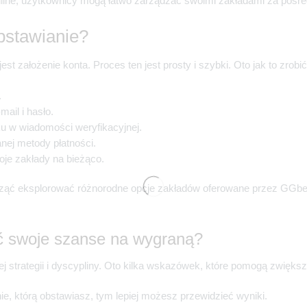
ine, użytkownicy mogą łatwo zarządzać swoimi zakładami za pośredn
bstawianie?
założenie konta. Proces ten jest prosty i szybki. Oto jak to zrobić
.
ail i hasło.
nku w wiadomości weryfikacyjnej.
ej metody płatności.
oje zakłady na bieżąco.
cząć eksplorować różnorodne opcje zakładów oferowane przez GGbe
yć swoje szanse na wygraną?
strategii i dyscypliny. Oto kilka wskazówek, które pomogą zwięks
ie, którą obstawiasz, tym lepiej możesz przewidzieć wyniki.