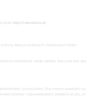
e zysków
https://caterobazar.pl/
.
 ochronę danych osobowych i finansowych dzięki
kownikom kontrolować swoje zakłady. Kluczowe jest, aby
dpowiedzialny i przemyślany. Kluczowymi aspektami są
bezpieczeństwie i odpowiedzialnym podejściu do gry, co