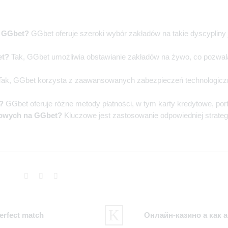
a GGbet?
GGbet oferuje szeroki wybór zakładów na takie dyscypliny j
et?
Tak, GGbet umożliwia obstawianie zakładów na żywo, co pozwa
ak, GGbet korzysta z zaawansowanych zabezpieczeń technologiczn
?
GGbet oferuje różne metody płatności, w tym karty kredytowe, port
towych na GGbet?
Kluczowe jest zastosowanie odpowiedniej strategi
perfect match