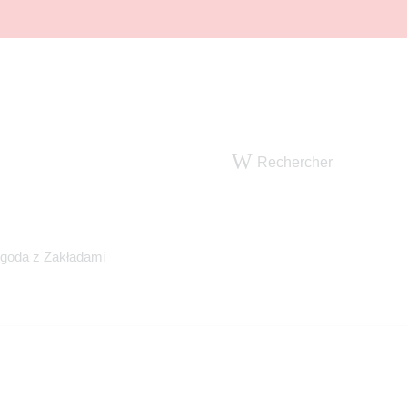
Rechercher
goda z Zakładami