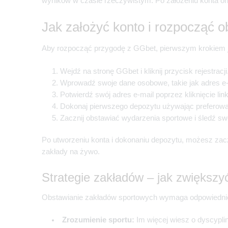
wyników w czasie rzeczywistym. Po założeniu konta onl
Jak założyć konto i rozpocząć o
Aby rozpocząć przygodę z GGbet, pierwszym krokiem jest 
Wejdź na stronę GGbet i kliknij przycisk rejestracji
Wprowadź swoje dane osobowe, takie jak adres e-m
Potwierdź swój adres e-mail poprzez kliknięcie li
Dokonaj pierwszego depozytu używając preferowan
Zacznij obstawiać wydarzenia sportowe i śledź sw
Po utworzeniu konta i dokonaniu depozytu, możesz za
zakłady na żywo.
Strategie zakładów – jak zwiększ
Obstawianie zakładów sportowych wymaga odpowiedniej 
Zrozumienie sportu:
Im więcej wiesz o dyscyplin