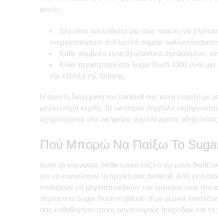
φορές.
Δεν είναι ασυνήθιστο για τους παίκτες να βλέπου
ενεργοποιήσουν πολλαπλά σημεία πολλαπλασιαστή 
Κάθε σύμβολο είναι σχολαστικά σχεδιασμένο, α
Κάθε περιστροφή στο Sugar Rush 1000 είναι μι
την εξέλιξη της δράσης.
Η συνετή διαχείριση του bankroll σας και η έναρξη με
μεγαλύτερα κέρδη. Τα νικητήρια σύμβολα εκρήγνυνται 
σχηματίζονται νέα νικηφόρα συμπλέγματα, οδηγώντας
Πού Μπορώ Να Παίξω Το Sugar
Αυτά τα κορυφαία διαδικτυακά καζίνο όχι μόνο διαθέτ
για να ενισχύσουν το αρχικό σας bankroll. Από γεννα
επιθυμούν να μεγιστοποιήσουν την εμπειρία τους στο πα
περιπέτεια Sugar Rush multitude of με μερικά επιπλέο
σας καθοδηγήσει στους μηχανισμούς παιχνιδιού και τ