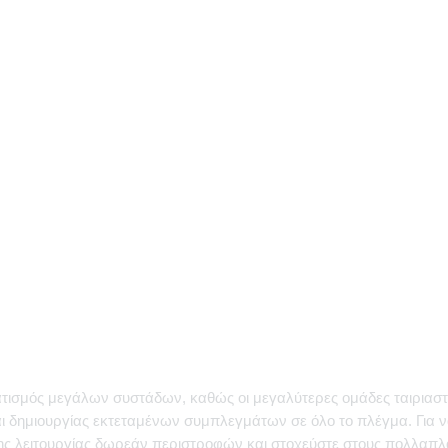
 σχηματισμός μεγάλων συστάδων, καθώς οι μεγαλύτερες ομάδες ται
ι δημιουργίας εκτεταμένων συμπλεγμάτων σε όλο το πλέγμα. Για να
ης λειτουργίας δωρεάν περιστροφών και στοχεύστε στους πολλαπλα