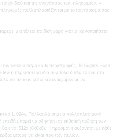
υ παιχνιδιού και της συχνότητας των πληρωμών. »
οι πληρωμές πολλαπλασιάζονται με το ποντάρισμά σας
αρέχει μια τέλεια παιδική χαρά για να ικανοποιήσετε
ει τον ενθουσιασμό κάθε περιστροφής. Το Sugars Rush
 few ή περισσότερα ίδια σύμβολα δίπλα το ένα στο
μβολα να πέσουν κάτω και ενδεχομένως να
ηκτικό 1. 024x. Πολλαπλά σημεία πολλαπλασιαστή
ή επειδή μπορεί να οδηγήσει σε εκθετική αύξηση των
 θα είναι 512x (8x8x8). Η προσμονή αυξάνεται με κάθε
έρδος μπορεί να είναι προ των πυλών.