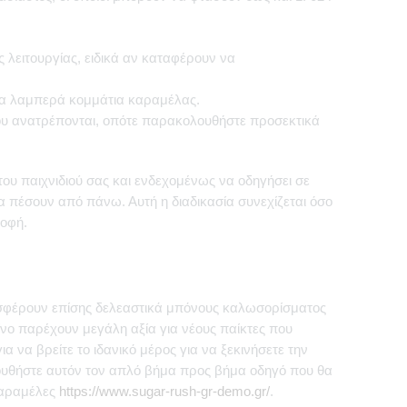
ς λειτουργίας, ειδικά αν καταφέρουν να
τα λαμπερά κομμάτια καραμέλας.
που ανατρέπονται, οπότε παρακολουθήστε προσεκτικά
του παιχνιδιού σας και ενδεχομένως να οδηγήσει σε
α πέσουν από πάνω. Αυτή η διαδικασία συνεχίζεται όσο
ροφή.
προσφέρουν επίσης δελεαστικά μπόνους καλωσορίσματος
ίνο παρέχουν μεγάλη αξία για νέους παίκτες που
α να βρείτε το ιδανικό μέρος για να ξεκινήσετε την
κολουθήστε αυτόν τον απλό βήμα προς βήμα οδηγό που θα
 καραμέλες
https://www.sugar-rush-gr-demo.gr/
.