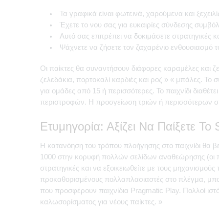
Τα γραφικά είναι φωτεινά, χαρούμενα και ξεχει
Έχετε το νου σας για ευκαιρίες σύνδεσης συμβ
Αυτό σας επιτρέπει να δοκιμάσετε στρατηγικές κ
Ψάχνετε να ζήσετε τον ζαχαρένιο ενθουσιασμό το
Οι παίκτες θα συναντήσουν διάφορες καραμέλες και ζ
ζελεδάκια, πορτοκαλί καρδιές και ροζ » « μπάλες. Το
για ομάδες από 15 ή περισσότερες. Το παιχνίδι διαθέτε
περιστροφών. Η προσγείωση τριών ή περισσότερων συμ
Ετυμηγορία: Αξίζει Να Παίξετε Το
Η κατανόηση του τρόπου πλοήγησης στο παιχνίδι θα βελ
1000 στην κορυφή πολλών σελίδων αναθεώρησης (οι πα
στρατηγικές και να εξοικειωθείτε με τους μηχανισμούς
προκαθορισμένους πολλαπλασιαστές στο πλέγμα, μπορο
που προσφέρουν παιχνίδια Pragmatic Play. Πολλοί ισ
καλωσορίσματος για νέους παίκτες. »