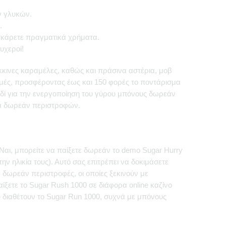
ν γλυκών.
.
ρισκάρετε πραγματικά χρήματα.
υχεροί!
κκινες καραμέλες, καθώς και πράσινα αστέρια, μοβ
ρωμές, προσφέροντας έως και 150 φορές το ποντάρισμα
λειδί για την ενεργοποίηση του γύρου μπόνους δωρεάν
ία δωρεάν περιστροφών.
. Ναι, μπορείτε να παίξετε δωρεάν το demo Sugar Hurry
 ηλικία τους). Αυτό σας επιτρέπει να δοκιμάσετε
 δωρεάν περιστροφές, οι οποίες ξεκινούν με
ετε το Sugar Rush 1000 σε διάφορα online καζίνο
 διαθέτουν το Sugar Run 1000, συχνά με μπόνους