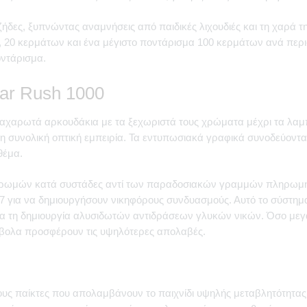
ζήδες, ξυπνώντας αναμνήσεις από παιδικές λιχουδιές και τη χαρά τ
 0, 20 κερμάτων και ένα μέγιστο ποντάρισμα 100 κερμάτων ανά περ
οντάρισμα.
ar Rush 1000
ζαχαρωτά αρκουδάκια με τα ξεχωριστά τους χρώματα μέχρι τα λαμ
η συνολική οπτική εμπειρία. Τα εντυπωσιακά γραφικά συνοδεύονται
θέμα.
ηρωμών κατά συστάδες αντί των παραδοσιακών γραμμών πληρωμής.
7 για να δημιουργήσουν νικηφόρους συνδυασμούς. Αυτό το σύστημ
 για τη δημιουργία αλυσιδωτών αντιδράσεων γλυκών νικών. Όσο μεγα
μβολα προσφέρουν τις υψηλότερες απολαβές.
ια τους παίκτες που απολαμβάνουν το παιχνίδι υψηλής μεταβλητότητ