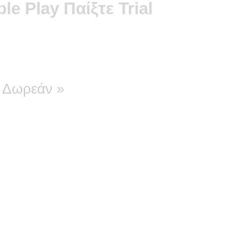
e Play Παίξτε Trial
l Δωρεάν »