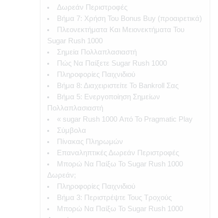
Δωρεάν Περιστροφές
Βήμα 7: Χρήση Του Bonus Buy (προαιρετικά)
Πλεονεκτήματα Και Μειονεκτήματα Του
Sugar Rush 1000
Σημεία Πολλαπλασιαστή
Πώς Να Παίξετε Sugar Rush 1000
Πληροφορίες Παιχνιδιού
Βήμα 8: Διαχειριστείτε Το Bankroll Σας
Βήμα 5: Ενεργοποίηση Σημείων
Πολλαπλασιαστή
« sugar Rush 1000 Από Το Pragmatic Play
Σύμβολα
Πίνακας Πληρωμών
Επαναληπτικές Δωρεάν Περιστροφές
Μπορώ Να Παίξω Το Sugar Rush 1000
Δωρεάν;
Πληροφορίες Παιχνιδιού
Βήμα 3: Περιστρέψτε Τους Τροχούς
Μπορώ Να Παίξω Το Sugar Rush 1000