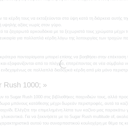
ν τα κέρδη τους να εκτοξεύονται στα ύψη κατά τη διάρκεια αυτής τη
υψηλής αξίας νωρίς στον γύρο.
πό τα ζαχαρωτά αρκουδάκια με τα ξεχωριστά τους χρώματα μέχρι 
α ευκαιρία για πολλαπλά κέρδη λόγω της λειτουργίας των τροχών 
 μικρότερα πονταρίσματα μπορεί επίσης να βοηθήσει στην επέκταση 
και εξαφανίζονται από το πλέγμα, επιτρέποντας σε νέα σύμβολα ν
 ενδεχομένως σε πολλαπλά διαδοχικά κέρδη από μία μόνο περιστ
 Rush 1000; »
ουν το Sugar Rush 1000 στις βιβλιοθήκες παιχνιδιών τους, αλλά 
ιόδωρα μπόνους κατάθεσης μέχρι δωρεάν περιστροφές, αυτά τα καζ
ιχνίδι. Ελέγξτε την επιμελημένη λίστα των καζίνο μας παρακάτω γι
ν γλυκαντικά. Για να ξεκινήσετε με το Sugar Rush multitude of, α
α χαρακτηριστικά αυτού του συναρπαστικού κουλοχέρη με θέμα τις