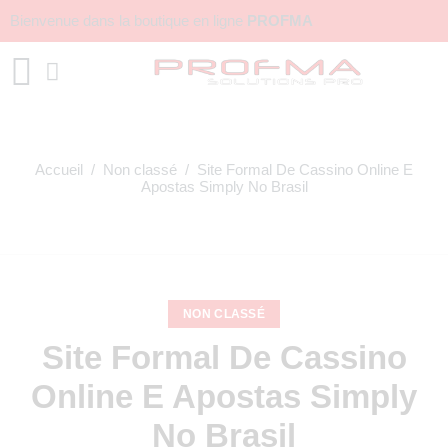
Bienvenue dans la boutique en ligne
PROFMA
Accueil
/
Non classé
/ Site Formal De Cassino Online E
Apostas Simply No Brasil
NON CLASSÉ
Site Formal De Cassino
Online E Apostas Simply
No Brasil