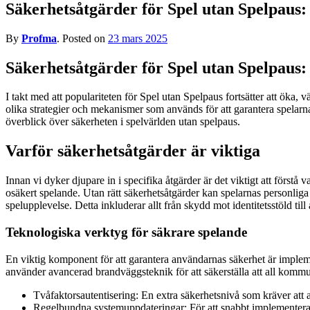
Säkerhetsåtgärder för Spel utan Spelpaus
By
Profma
.
Posted on
23 mars 2025
Säkerhetsåtgärder för Spel utan Spelpaus
I takt med att populariteten för Spel utan Spelpaus fortsätter att öka,
olika strategier och mekanismer som används för att garantera spelarna
överblick över säkerheten i spelvärlden utan spelpaus.
Varför säkerhetsåtgärder är viktiga
Innan vi dyker djupare in i specifika åtgärder är det viktigt att förstå
osäkert spelande. Utan rätt säkerhetsåtgärder kan spelarnas personliga
spelupplevelse. Detta inkluderar allt från skydd mot identitetsstöld till
Teknologiska verktyg för säkrare spelande
En viktig komponent för att garantera användarnas säkerhet är implem
använder avancerad brandväggsteknik för att säkerställa att all kommun
Tvåfaktorsautentisering: En extra säkerhetsnivå som kräver att a
Regelbundna systemuppdateringar: För att snabbt implementera