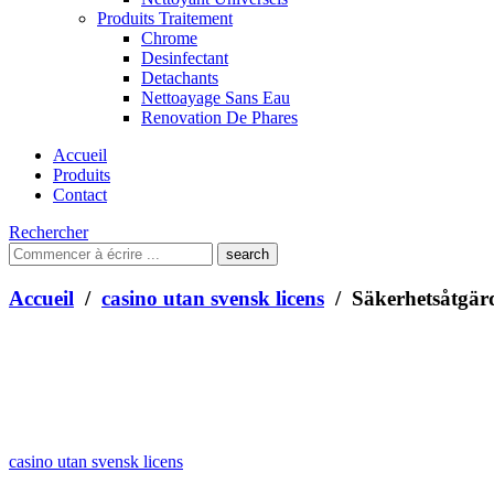
Produits Traitement
Chrome
Desinfectant
Detachants
Nettoayage Sans Eau
Renovation De Phares
Accueil
Produits
Contact
Rechercher
Que
cherchez-
vous?
Accueil
/
casino utan svensk licens
/ Säkerhetsåtgärd
casino utan svensk licens