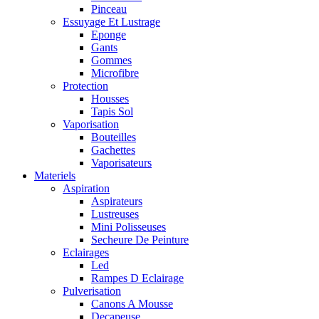
Pinceau
Essuyage Et Lustrage
Eponge
Gants
Gommes
Microfibre
Protection
Housses
Tapis Sol
Vaporisation
Bouteilles
Gachettes
Vaporisateurs
Materiels
Aspiration
Aspirateurs
Lustreuses
Mini Polisseuses
Secheure De Peinture
Eclairages
Led
Rampes D Eclairage
Pulverisation
Canons A Mousse
Decapeuse