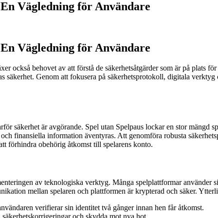
: En Vägledning för Användare
: En Vägledning för Användare
 växer också behovet av att förstå de säkerhetsåtgärder som är på plats f
s säkerhet. Genom att fokusera på säkerhetsprotokoll, digitala verktyg o
 varför säkerhet är avgörande. Spel utan Spelpaus lockar en stor mängd sp
 och finansiella information äventyras. Att genomföra robusta säkerhetsp
 att förhindra obehörig åtkomst till spelarens konto.
enteringen av teknologiska verktyg. Många spelplattformar använder si
ikation mellan spelaren och plattformen är krypterad och säker. Ytterli
nvändaren verifierar sin identitet två gånger innan hen får åtkomst.
 säkerhetskorrigeringar och skydda mot nya hot.