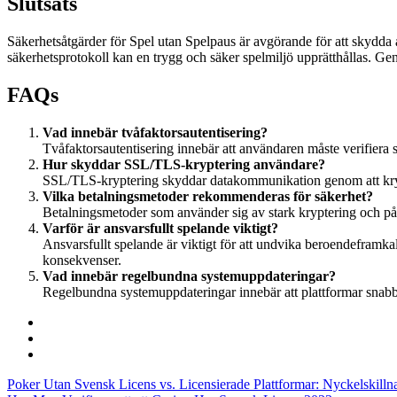
Slutsats
Säkerhetsåtgärder för Spel utan Spelpaus är avgörande för att skydda
säkerhetsprotokoll kan en trygg och säker spelmiljö upprätthållas. Gen
FAQs
Vad innebär tvåfaktorsautentisering?
Tvåfaktorsautentisering innebär att användaren måste verifiera sin
Hur skyddar SSL/TLS-kryptering användare?
SSL/TLS-kryptering skyddar datakommunikation genom att krypt
Vilka betalningsmetoder rekommenderas för säkerhet?
Betalningsmetoder som använder sig av stark kryptering och pål
Varför är ansvarsfullt spelande viktigt?
Ansvarsfullt spelande är viktigt för att undvika beroendeframkal
konsekvenser.
Vad innebär regelbundna systemuppdateringar?
Regelbundna systemuppdateringar innebär att plattformar snabb
Poker Utan Svensk Licens vs. Licensierade Plattformar: Nyckelskilln