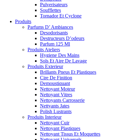
Pulverisateurs
Soufflettes
Tornador Et Cyclone
Produits
Parfums D’ Ambiances
Desodorisants
Destructeurs D’odeurs
Parfum 125 Ml
Produits Ateliers
Hygiene Des Mains
Sols Et Aire De Lavage
Produits Exterieur
Brillants Pneus Et Plastiques
Cire De Finition
Demoustiquant
Nettoyant Moteur
Nettoyant Vitres
Nettoyants Carrosserie
Nettyants Jates
Polish Lustrants
Produits Interieur
Nettoyant Cuir
Nettoyant Plastiques
Nettoyant Tissus Et Moquettes
Nettoyant Universels