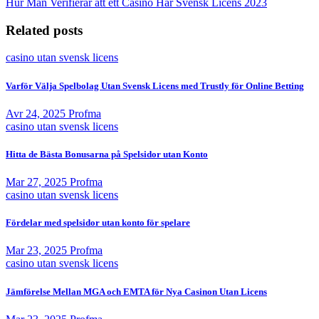
Hur Man Verifierar att ett Casino Har Svensk Licens 2023
Related posts
casino utan svensk licens
Varför Välja Spelbolag Utan Svensk Licens med Trustly för Online Betting
Avr 24, 2025
Profma
casino utan svensk licens
Hitta de Bästa Bonusarna på Spelsidor utan Konto
Mar 27, 2025
Profma
casino utan svensk licens
Fördelar med spelsidor utan konto för spelare
Mar 23, 2025
Profma
casino utan svensk licens
Jämförelse Mellan MGA och EMTA för Nya Casinon Utan Licens