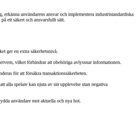
tyg, erkänna användarens ansvar och implementera industristandardiska
å ett säkert och ansvarsfullt sätt.
lket ger en extra säkerhetsnivå.
ern, vilket förhindrar att obehöriga avlyssnar informationen.
eras för att försäkra transaktionssäkerheten.
tt alla spelare kan njuta av sin upplevelse utan negativa
kydda användare mot aktuella och nya hot.