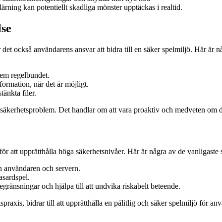
ning kan potentiellt skadliga mönster upptäckas i realtid.
lse
et också användarens ansvar att bidra till en säker spelmiljö. Här är någ
dem regelbundet.
ormation, när det är möjligt.
änkta filer.
a säkerhetsproblem. Det handlar om att vara proaktiv och medveten om de
r för att upprätthålla höga säkerhetsnivåer. Här är några av de vanligast
 användaren och servern.
hasardspel.
egränsningar och hjälpa till att undvika riskabelt beteende.
axis, bidrar till att upprätthålla en pålitlig och säker spelmiljö för an