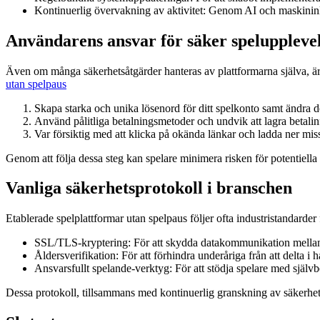
Kontinuerlig övervakning av aktivitet: Genom AI och maskininlär
Användarens ansvar för säker speluppleve
Även om många säkerhetsåtgärder hanteras av plattformarna själva, är d
utan spelpaus
Skapa starka och unika lösenord för ditt spelkonto samt ändra 
Använd pålitliga betalningsmetoder och undvik att lagra betalinf
Var försiktig med att klicka på okända länkar och ladda ner misst
Genom att följa dessa steg kan spelare minimera risken för potentiell
Vanliga säkerhetsprotokoll i branschen
Etablerade spelplattformar utan spelpaus följer ofta industristandarde
SSL/TLS-kryptering: För att skydda datakommunikation mellan
Åldersverifikation: För att förhindra underåriga från att delta i 
Ansvarsfullt spelande-verktyg: För att stödja spelare med självb
Dessa protokoll, tillsammans med kontinuerlig granskning av säkerhetspr