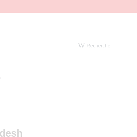
Rechercher
h
adesh