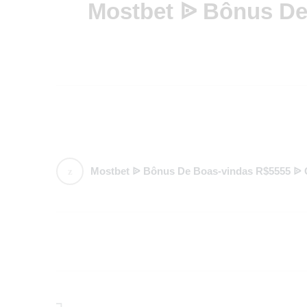
Mostbet ᐉ Bônus De 
Mostbet ᐉ Bônus De Boas-vindas R$5555 ᐉ Ofic