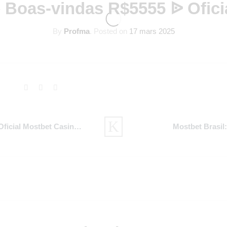
Boas-vindas R$5555 ᐉ Ofici
By
Profma
.
Posted on
17 mars 2025
ial Mostbet Casino Br
Mostbet Brasil: