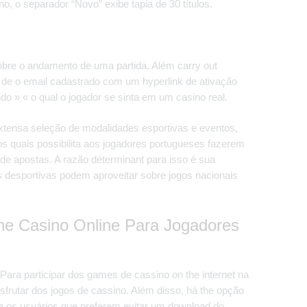
, o separador “Novo” exibe tapia de 30 títulos.
obre o andamento de uma partida. Além carry out
 de o email cadastrado com um hyperlink de ativação
o » « o qual o jogador se sinta em um casino real.
xtensa seleção de modalidades esportivas e eventos,
 os quais possibilita aos jogadores portugueses fazerem
de apostas. A razão déterminant para isso é sua
s desportivas podem aproveitar sobre jogos nacionais
ne Casino Online Para Jogadores
Para participar dos games de cassino on the internet na
frutar dos jogos de cassino. Além disso, há the opção
ra os usuários que preferem evitar um download do