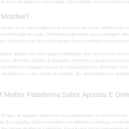
e facto, ocupado por novos jogos. Por exemplo, na área sobre casino
 Mostbet?
 horário ou la cual simplesmente precisam para mais confirmação s
uma verificação de conta. O Mostbet pode enviar uma mensagem afin
erface é simples mas ao mesmo tempo chama a atenção e faz possuind
 realizar apostas em suas equipes preferidas. Nós oferecemos uma e
diversas diferentes opções. A application Mostbet é 1 programa móvel
 benefícios e vantagens no ano de comparação com diferentes sites 
s disponíveis » « em virtude de apostas. Os apaixonados por aposta
f Melhor Plataforma Sobre Apostas E Onli
85 tipos de apostas disponíveis nos campeonatos de primeira linha. 
a. Em seguida, é possível realizar um depósito e começar a new des
in em virtude de efetuar o depósito. Essa é uma opção conveniente p