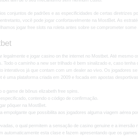
s conjuntos de padrões e as especificidades de certas diretrizes p
entretanto, você pode jogar confortavelmente na MostBet. As estrat
hamos jogar free slots na roleta antes sobre se comprometer some so
bet
ar legalmente e jogar casino on the internet no Mostbet. Até mesmo
 Todo o caminho a new ser trilhado é bem sinalizado e, caso tenha 
to interativos já que contam com um dealer ao vivo. Os jogadores se
t é uma plataforma criada em 2009 e focada em apostas desportivas
o o game de bônus elizabeth free spins.
specificado, contendo o código de confirmação.
ogar pôquer na MostBet.
a empolgante que possibilita aos jogadores alguma viagem aérea poss
adas, o qual permitem a sensação de casino genuine e a imersão no
am automaticamente esta clase e fazem apresentando que os games 