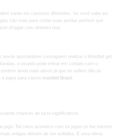
odem variar em cassinos diferentes. Se você sabe asi
égias são mais para cortar suas perdas perform que
rt of jogar com dinheiro real.
 os novos apostadores conseguem realizar o Mostbet get
dúvidas, o usuário pode entrar em contato com o
 sentem ainda mais ativos já que os sellers dão as
 e jogos para casino
mostbet Brasil
.
uindo chances de lucro significativos.
 jogo. Tal como acontece com os jogos on the internet,
mais antigos deixem de ser exibidos. É uma ótima