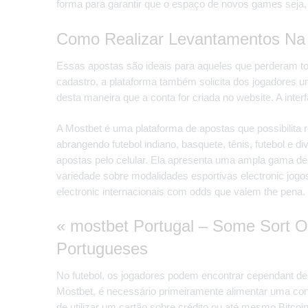
forma para garantir que o espaço de novos games seja, d
Como Realizar Levantamentos Na
Essas apostas são ideais para aqueles que perderam to
cadastro, a plataforma também solicita dos jogadores 
desta maneira que a conta for criada no website. A int
A Mostbet é uma plataforma de apostas que possibilita
abrangendo futebol indiano, basquete, tênis, futebol e 
apostas pelo celular. Ela apresenta uma ampla gama de
variedade sobre modalidades esportivas electronic jogo
electronic internacionais com odds que valem the pena.
« mostbet Portugal – Some Sort O
Portugueses
No futebol, os jogadores podem encontrar cependant de 
Mostbet, é necessário primeiramente alimentar uma cont
de utilizar um cartão sobre crédito ou até mesmo Bitco