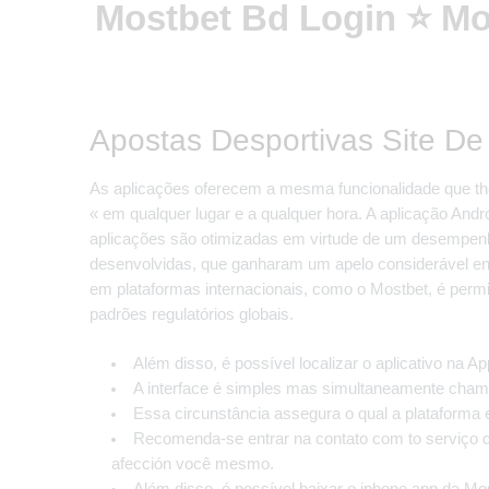
Mostbet Bd Login ⭐️ M
Apostas Desportivas Site D
As aplicações oferecem a mesma funcionalidade que the 
« em qualquer lugar e a qualquer hora. A aplicação Andr
aplicações são otimizadas em virtude de um desempenh
desenvolvidas, que ganharam um apelo considerável entr
em plataformas internacionais, como o Mostbet, é permit
padrões regulatórios globais.
Além disso, é possível localizar o aplicativo na A
A interface é simples mas simultaneamente chama 
Essa circunstância assegura o qual a plataforma 
Recomenda-se entrar na contato com to serviço d
afección você mesmo.
Além disso, é possível baixar o iphone app da M