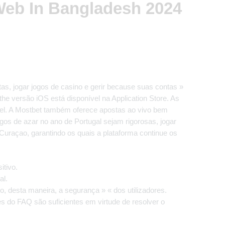
Web In Bangladesh 2024
s, jogar jogos de casino e gerir because suas contas »
he versão iOS está disponível na Application Store. As
el. A Mostbet também oferece apostas ao vivo bem
os de azar no ano de Portugal sejam rigorosas, jogar
 Curaçao, garantindo os quais a plataforma continue os
itivo.
al.
, desta maneira, a segurança » « dos utilizadores.
 do FAQ são suficientes em virtude de resolver o