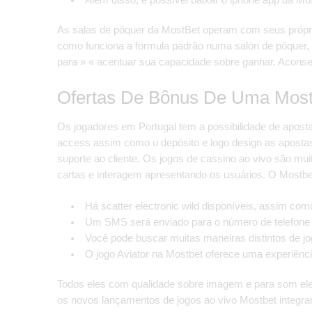
As salas de pôquer da MostBet operam com seus próprio
como funciona a formula padrão numa salón de pôquer, 
para » « acentuar sua capacidade sobre ganhar. Aconsel
Ofertas De Bônus De Uma Most
Os jogadores em Portugal tem a possibilidade de apost
access assim como u depósito e logo design as apostas.
suporte ao cliente. Os jogos de cassino ao vivo são mui
cartas e interagem apresentando os usuários. O Mostbe
Há scatter electronic wild disponíveis, assim com
Um SMS será enviado para o número de telefone e
Você pode buscar muitas maneiras distintos de j
O jogo Aviator na Mostbet oferece uma experiênci
Todos eles com qualidade sobre imagem e para som elev
os novos lançamentos de jogos ao vivo Mostbet integr