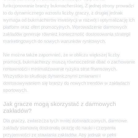
funkcjonowanie branży bukmacherskiej. Z jednej strony prowadzi
to do dynamicznego wzrostu liczby graczy, z drugiej jednak
wymaga od bukmacherów inwestycji w rozwój i optymalizację ich
platform oraz ofert promocyjnych. Wprowadzenie darmowych
zakładów generuje również konieczność dostosowania strategii
marketingowych do nowych warunków rynkowych.
Nie można także zapomnieć, że w obliczu większej liczby
promocji, bukmacherzy muszą równocześnie dbać o zachowanie
rentowności i minimalizowanie ryzyka strat finansowych.
Wszystko to skutkuje dynamicznymi zmianami i
dostosowywaniem się branży do nowych trendów w zakładach
sportowych.
Jak gracze mogą skorzystać z darmowych
zakładów?
Dla graczy, zwłaszcza tych mniej doświadczonych, darmowe
zakłady stanowią doskonałą okazję do nauki i czerpania
przyjemności ze stawiania zakładów. Aby jednak w pełni