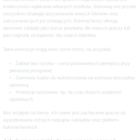
konieczności wpłacania własnych środków. Stanowią one przede
wszystkim strategię pozyskiwania nowych klientów oraz
zatrzymania tych już istniejących. Bukmacherzy oferują
darmowe zakłady jako bonus powitalny dla nowych graczy lub
jako nagrodę za lojalność dla stałych klientów.
Takie promocje mogą mieć różne formy, na przykład:
Zakład bez ryzyka – zwrot postawionych pieniędzy przy
pierwszej przegranej
Darmowy kupon do wykorzystania na wybraną dyscyplinę
sportową
Promocje sezonowe, np. na czas dużych wydarzeń
sportowych
Bez względu na formę, ich celem jest zachęcenie graczy do
wypróbowania różnych rodzajów zakładów oraz platform
bukmacherskich.