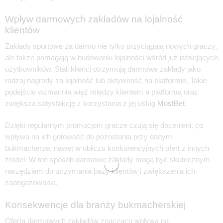
Wpływ darmowych zakładów na lojalność
klientów
Zakłady sportowe za darmo nie tylko przyciągają nowych graczy,
ale także pomagają w budowaniu lojalności wśród już istniejących
użytkowników. Stali klienci otrzymują darmowe zakłady jako
rodzaj nagrody za lojalność lub aktywność na platformie. Takie
podejście wzmacnia więź między klientem a platformą oraz
zwiększa satysfakcję z korzystania z jej usług
MostBet
.
Dzięki regularnym promocjom gracze czują się docenieni, co
wpływa na ich gotowość do pozostania przy danym
bukmacherze, nawet w obliczu konkurencyjnych ofert z innych
źródeł. W ten sposób darmowe zakłady mogą być skutecznym
narzędziem do utrzymania bazy klientów i zwiększenia ich
zaangażowania.
Konsekwencje dla branży bukmacherskiej
Oferta darmowych zakładów znacząco wpływa na