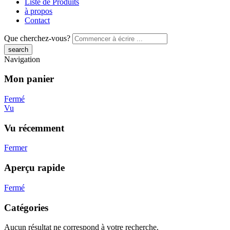
Liste de Produits
à propos
Contact
Que cherchez-vous?
Navigation
Mon panier
Fermé
Vu
Vu récemment
Fermer
Aperçu rapide
Fermé
Catégories
Aucun résultat ne correspond à votre recherche.