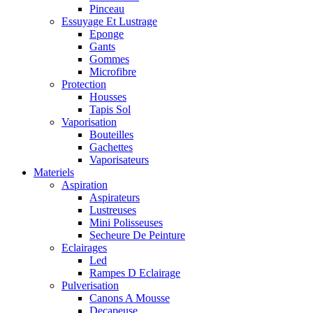
Pinceau
Essuyage Et Lustrage
Eponge
Gants
Gommes
Microfibre
Protection
Housses
Tapis Sol
Vaporisation
Bouteilles
Gachettes
Vaporisateurs
Materiels
Aspiration
Aspirateurs
Lustreuses
Mini Polisseuses
Secheure De Peinture
Eclairages
Led
Rampes D Eclairage
Pulverisation
Canons A Mousse
Decapeuse