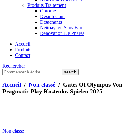
Produits Traitement
Chrome
Desinfectant
Detachants
Nettoayage Sans Eau
Renovation De Phares
Accueil
Produits
Contact
Rechercher
Que
cherchez-
vous?
Accueil
/
Non classé
/ Gates Of Olympus Von
Pragmatic Play Kostenlos Spielen 2025
Non classé