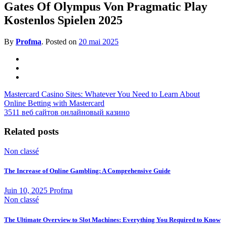
Gates Of Olympus Von Pragmatic Play
Kostenlos Spielen 2025
By
Profma
.
Posted on
20 mai 2025
Mastercard Casino Sites: Whatever You Need to Learn About
Online Betting with Mastercard
3511 веб сайтов онлайновый казино
Related posts
Non classé
The Increase of Online Gambling: A Comprehensive Guide
Juin 10, 2025
Profma
Non classé
The Ultimate Overview to Slot Machines: Everything You Required to Know