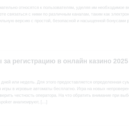
тельно относятся к пользователям, уделяя им необходимое вни
ете связаться с ними по различным каналам, таким как электро
бильную версию с простой, безопасной и насыщенной бонусами 
 за регистрацию в онлайн казино 2025
 дней или недель. Для этого предоставляется определенная су
игры в игровые автоматы бесплатно. Игра на новых непроверен
верить честность оператора. На что обратить внимание при вы
poker анализируют, […]