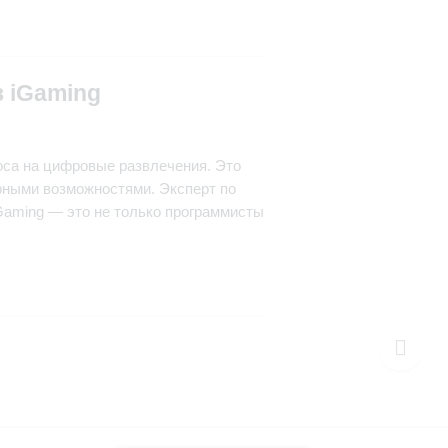
 iGaming
оса на цифровые развлечения. Это
рными возможностями. Эксперт по
Gaming — это не только программисты