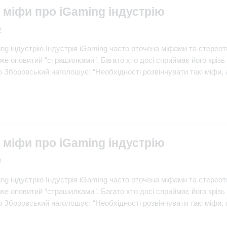
міфи про iGaming індустрію
2
g індустрію Індустрія iGaming часто оточена міфами та стереоти
же оповитий “страшилками”. Багато хто досі сприймає його крізь
 Зборовський наголошує: “Необхідності розвінчувати такі міфи,
міфи про iGaming індустрію
2
g індустрію Індустрія iGaming часто оточена міфами та стереоти
же оповитий “страшилками”. Багато хто досі сприймає його крізь
 Зборовський наголошує: “Необхідності розвінчувати такі міфи,