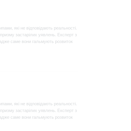
пами, які не відповідають реальності.
 призму застарілих уявлень. Експерт з
 адже саме вони гальмують розвиток
пами, які не відповідають реальності.
 призму застарілих уявлень. Експерт з
 адже саме вони гальмують розвиток