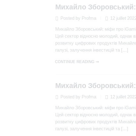
Михайло Зборовський: 
Posted by Profma
12 juillet 202
Михайло Зборовський: міфи про iGamin
Цей сектор відносно молодий, однак в
розвитку цифрових продуктів Михайло
галузі, залучення інвестицій та […]
CONTINUE READING ➞
Михайло Зборовський: 
Posted by Profma
12 juillet 202
Михайло Зборовський: міфи про iGamin
Цей сектор відносно молодий, однак в
розвитку цифрових продуктів Михайло
галузі, залучення інвестицій та […]