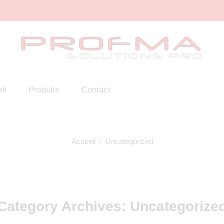
il
Produits
Contact
Accueil
/ Uncategorized
Category Archives:
Uncategorize