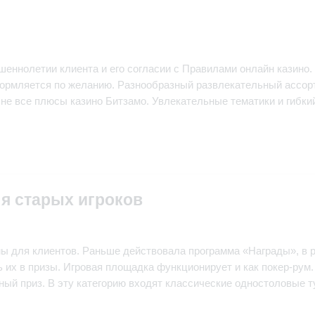
шеннолетии клиента и его согласии с Правилами онлайн казино.
ормляется по желанию. Разнообразный развлекательный ассор
не все плюсы казино Битзамо. Увлекательные тематики и гибки
я старых игроков
мы для клиентов. Раньше действовала программа «Награды», в
ь их в призы. Игровая площадка функционирует и как покер-рум. 
ый приз. В эту категорию входят классические одностоловые т