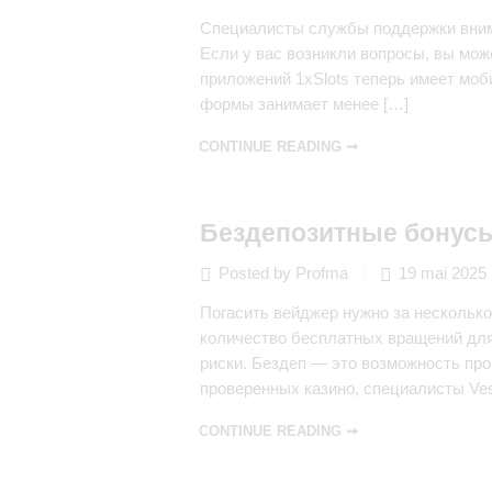
Специалисты службы поддержки внима
Если у вас возникли вопросы, вы мож
приложений 1xSlots теперь имеет мо
формы занимает менее […]
CONTINUE READING ➞
Бездепозитные бонусы
Posted by Profma
19 mai 2025
Погасить вейджер нужно за несколько
количество бесплатных вращений для 
риски. Бездеп ― это возможность про
проверенных казино, специалисты Ves
CONTINUE READING ➞