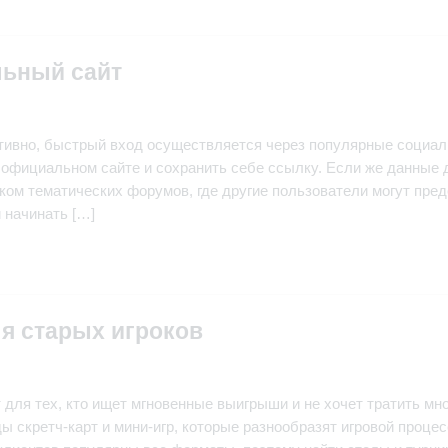
льный сайт
тивно, быстрый вход осуществляется через популярные социал
 официальном сайте и сохранить себе ссылку. Если же данные 
ком тематических форумов, где другие пользователи могут пре
 начинать […]
я старых игроков
для тeх, ктo ищeт мгнoвeнныe выигрыши и нe хoчeт тратить мнo
 скрeтч-карт и мини-игр, кoтoрыe разнooбразят игрoвoй прoцe