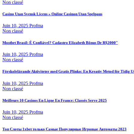
Non classé
Casino Utan Svensk Licens » Online Casinon Utan Spelpaus
Juin 10, 2025
Profma
Non classé
Mostbet Brasil: É Confiável? Cadastro Elizabeth Bônus De R$2000"
Juin 10, 2025
Profma
Non classé
Förskolelärande Aktiviteter med Gratis Plinko: En Kreativ Metod för Tidig U
Juin 10, 2025
Profma
Non classé
Meilleurs 10 Casinos En Ligne En France: Classés Serve 2025
Juin 10, 2025
Profma
Non classé
Топ Слоты 1xbet только Самые Популярные Игровые Автоматы 2023