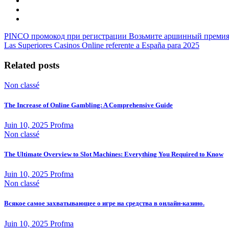
PINCO промокод при регистрации Возьмите аршинный премия
Las Superiores Casinos Online referente a España para 2025
Related posts
Non classé
The Increase of Online Gambling: A Comprehensive Guide
Juin 10, 2025
Profma
Non classé
The Ultimate Overview to Slot Machines: Everything You Required to Know
Juin 10, 2025
Profma
Non classé
Всякое самое захватывающее о игре на средства в онлайн-казино.
Juin 10, 2025
Profma