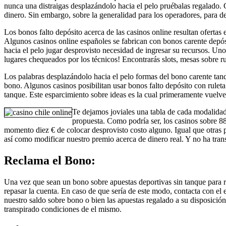
nunca una distraigas desplazándolo hacia el pelo pruébalas regalado. 
dinero. Sin embargo, sobre la generalidad para los operadores, para d
Los bonos falto depósito acerca de las casinos online resultan ofertas
Algunos casinos online españoles se fabrican con bonos carente depós
hacia el pelo jugar desprovisto necesidad de ingresar su recursos. Uno
lugares chequeados por los técnicos! Encontrarás slots, mesas sobre ru
Los palabras desplazándolo hacia el pelo formas del bono carente tan
bono. Algunos casinos posibilitan usar bonos falto depósito con rulet
tanque. Este esparcimiento sobre ideas es la cual primeramente vuelv
Te dejamos joviales una tabla de cada modalidade
propuesta. Como podrí­a ser, los casinos sobre 
momento diez € de colocar desprovisto costo alguno. Igual que otras p
así­ como modificar nuestro premio acerca de dinero real. Y no ha tra
Reclama el Bono:
Una vez que sean un bono sobre apuestas deportivas sin tanque para r
repasar la cuenta. En caso de que serí­a de este modo, contacta con el
nuestro saldo sobre bono o bien las apuestas regalado a su disposició
transpirado condiciones de el mismo.