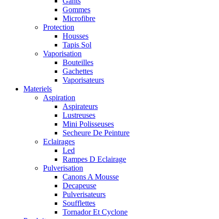
Gants
Gommes
Microfibre
Protection
Housses
Tapis Sol
Vaporisation
Bouteilles
Gachettes
Vaporisateurs
Materiels
Aspiration
Aspirateurs
Lustreuses
Mini Polisseuses
Secheure De Peinture
Eclairages
Led
Rampes D Eclairage
Pulverisation
Canons A Mousse
Decapeuse
Pulverisateurs
Soufflettes
Tornador Et Cyclone