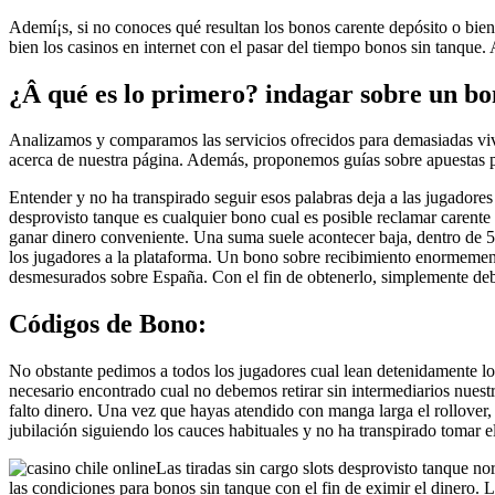
Ademí¡s, si no conoces qué resultan los bonos carente depósito o bien
bien los casinos en internet con el pasar del tiempo bonos sin tanque
¿Â qué es lo primero?
indagar sobre un bon
Analizamos y comparamos las servicios ofrecidos para demasiadas vivi
acerca de nuestra página. Además, proponemos guías sobre apuestas p
Entender y no ha transpirado seguir esos palabras deja a las jugadore
desprovisto tanque es cualquier bono cual es posible reclamar carent
ganar dinero conveniente. Una suma suele acontecer baja, dentro de 5 y
los jugadores a la plataforma. Un bono sobre recibimiento enormement
desmesurados sobre España. Con el fin de obtenerlo, simplemente deb
Códigos de Bono:
No obstante pedimos a todos los jugadores cual lean detenidamente los 
necesario encontrado cual no debemos retirar sin intermediarios nuest
falto dinero. Una vez que hayas atendido con manga larga el rollover, 
jubilación siguiendo los cauces habituales y no ha transpirado tomar 
Las tiradas sin cargo slots desprovisto tanque 
las condiciones para bonos sin tanque con el fin de eximir el dinero. 