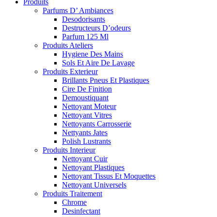
Produits
Parfums D’ Ambiances
Desodorisants
Destructeurs D’odeurs
Parfum 125 Ml
Produits Ateliers
Hygiene Des Mains
Sols Et Aire De Lavage
Produits Exterieur
Brillants Pneus Et Plastiques
Cire De Finition
Demoustiquant
Nettoyant Moteur
Nettoyant Vitres
Nettoyants Carrosserie
Nettyants Jates
Polish Lustrants
Produits Interieur
Nettoyant Cuir
Nettoyant Plastiques
Nettoyant Tissus Et Moquettes
Nettoyant Universels
Produits Traitement
Chrome
Desinfectant