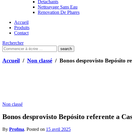
Detachants
Nettoayage Sans Eau
Renovation De Phares
Accueil
Produits
Contact
Rechercher
Que
cherchez-
vous?
Accueil
/
Non classé
/ Bonos desprovisto Вepósito re
Non classé
Bonos desprovisto Вepósito referente a Сa
By
Profma
.
Posted on
15 avril 2025