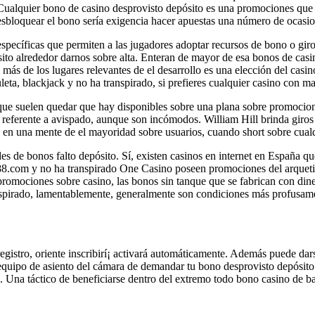
Cualquier bono de casino desprovisto depósito es una promociones que in
esbloquear el bono serí­a exigencia hacer apuestas una número de ocasio
 específicas que permiten a las jugadores adoptar recursos de bono o giro
ito alrededor darnos sobre alta. Enteran de mayor de esa bonos de cas
 más de los lugares relevantes de el desarrollo es una elección del casin
leta, blackjack y no ha transpirado, si prefieres cualquier casino con m
que suelen quedar que hay disponibles sobre una plana sobre promocion
a referente a avispado, aunque son incómodos. William Hill brinda giros
e en una mente de el mayoridad sobre usuarios, cuando short sobre cualq
s de bonos falto depósito. Sí, existen casinos en internet en España qu
888.com y no ha transpirado One Casino poseen promociones del arquetipo
romociones sobre casino, las bonos sin tanque que se fabrican con diner
nspirado, lamentablemente, generalmente son condiciones más profusamen
egistro, oriente inscribirí¡ activará automáticamente. Además puede da
 equipo de asiento del cámara de demandar tu bono desprovisto depósito 
n. Una táctico de beneficiarse dentro del extremo todo bono casino de b