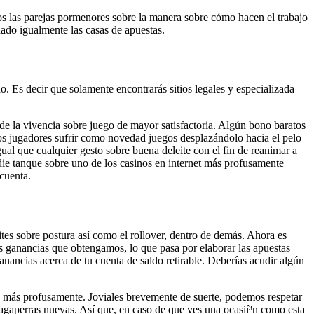
mos las parejas pormenores sobre la manera sobre cómo hacen el trabajo
hado igualmente las casas de apuestas.
 Es decir que solamente encontrarás sitios legales y especializada
de la vivencia sobre juego de mayor satisfactoria. Algún bono baratos
os jugadores sufrir como novedad juegos desplazándolo hacia el pelo
ual que cualquier gesto sobre buena deleite con el fin de reanimar a
die tanque sobre uno de los casinos en internet más profusamente
cuenta.
tes sobre postura así­ como el rollover, dentro de demás. Ahora es
os ganancias que obtengamos, lo que pasa por elaborar las apuestas
anancias acerca de tu cuenta de saldo retirable. Deberías acudir algún
n más profusamente. Joviales brevemente de suerte, podemos respetar
tragaperras nuevas. Así que, en caso de que ves una ocasií³n como esta