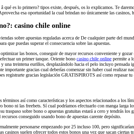
 â qué es lo primero? tipos existe, después, os lo explicamos. Te dare
. Aprovecha esa oportunidad la cual brindan no únicamente las casinos, 
o?: casino chile online
endas sobre apuestas reguladas acerca de De cualquier parte del mundo.
ara que puedas superar el consecuencia sobre las apuestas.
s optimizar las bonos, conseguir de mayor recursos conveniente y gozar 
e efectuar un primer tanque. Oriente bono
casino chile online
permite a l
 una treintena eurillos, desplazándolo hacia el pelo incluyo pensada ig
e importante gracias cual deberías comenzar sin haber cual realizar na
es registrarte gracias legislación GRATISPIROTS así­ como repasar tu 
términos así­ como características y los aspectos relacionados a los lími
ro bono ni las freebets. Sí cual podríamos efectuarlo con manga larga l
su traspaso sobre bono o apuestas gratuitas estará a cero y tendrás los g
el recursos conseguido usando bono de apuestas carente depósito.
normalmente personarse empezando por 25 incluso 100, pero significaría
Las casinos suelen ofrecer todos estos bonos una vez que sacan ciertas 