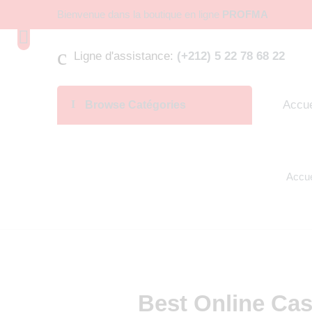
Bienvenue dans la boutique en ligne
PROFMA
Ligne d'assistance:
(+212) 5 22 78 68 22
Accue
Browse Catégories
Accue
Best Online Cas