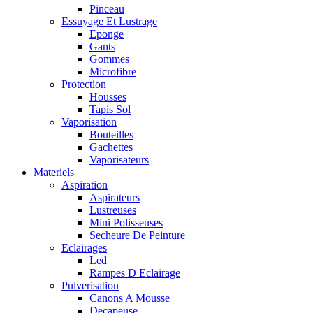
Pinceau
Essuyage Et Lustrage
Eponge
Gants
Gommes
Microfibre
Protection
Housses
Tapis Sol
Vaporisation
Bouteilles
Gachettes
Vaporisateurs
Materiels
Aspiration
Aspirateurs
Lustreuses
Mini Polisseuses
Secheure De Peinture
Eclairages
Led
Rampes D Eclairage
Pulverisation
Canons A Mousse
Decapeuse