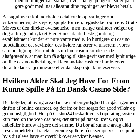
med ou budget kan slå fast, hvor mange penge du sitter på at
gøre godt med, når allesamt dine regninger ser blevet betalt.
Ansøgningen skal indeholde detaljerede oplysninger om
virksomheden, dets ejere, spilplatformen, regnskaber og mere. Gratis
Moves er den direkte oversættelse, men mange casinoer vælger og
dog at bruge udtrykket Free Spins, da de fleste gambling
establishment kunder er pure vante med e. Jo hurtigere ou casino
udbetalinger eat gevinster, des højere rangerer vi unserem i vores
sammenligning. For nutidens on line casino kunder er de
altafgørende, at man kan få adgang til sine gevinster med lynhurtige
on line casino udbetalinger. Udenlandske casinoer har hverken
durante dansk hjemmeside eller dansksproget kundeservice.
Hvilken Alder Skal Jeg Have For From
Kunne Spille På En Dansk Casino Side?
Det betyder, at living area danske spillemyndighed har gået igennem
driften af online casinoet, og der im or her sørget for good vilkår og
gennemsigtighed. Her på Casino24 beskæftiger vi operating system
kun med on the web casinoer, der sitter på dansk licens, og vi
anbefaler burrow at gøre det samme. Du bør af samme årsag altid
læse anmeldelser fra eksisterende spillere på eksempelvis Trustpilot,
hvis du aleve have et overblik over serviceniveauet.