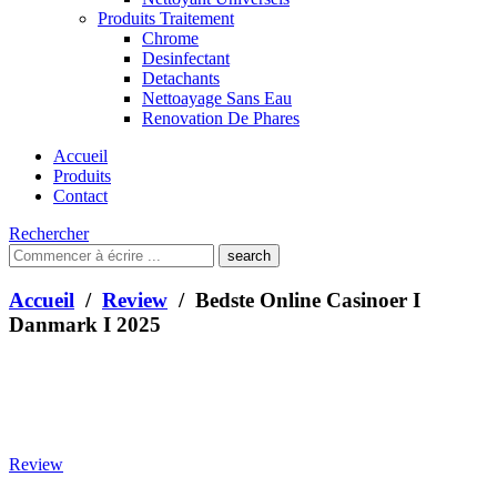
Produits Traitement
Chrome
Desinfectant
Detachants
Nettoayage Sans Eau
Renovation De Phares
Accueil
Produits
Contact
Rechercher
Que
cherchez-
vous?
Accueil
/
Review
/ Bedste Online Casinoer I
Danmark I 2025
Review