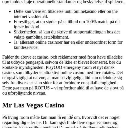
opretholdes høje operationelle standarder og beskyttelse af spilleren.
Dette kan være en tilladelse until onlinekasino eller on the
internet væddemål.
Forestil get, at du støder på et tilbud om 100% match på dit
første indskud.
Sikkerheden, så kan du skrive til supportafdelingen hos det
valgte gambling establishment.
Ja, allesamt online casinoer har en eller underordnet form for
kundeservice.
Falder du above et casino, och reklamerer med from have tilladelse
til at udbyde pengespil, selvom de ikke er blevet licenseret, bør du
kontakte myndigheden. PlayOJO emergeny room et nyt dansk
casino, som tilbyder et attraktivt online casino med free rotates. Det
er også vigtigt at nævne, at man selvfølgelig altid kan udelukke sig
selv fra diverse casino sider for at forhindre en spilafhængighed.
Dette gør man på ROFUS – vi opfordrer altid til at have de sjovt på
ou uforpligtende niveau.
Mr Las Vegas Casino
På living room måde kan man få en idé om, hvorvidt det er noget
regarding dig eller ite. Du kan også finde flere organisationer og
tjenester, jeder er tilgængelige i Danmark på Spillemyndighedens