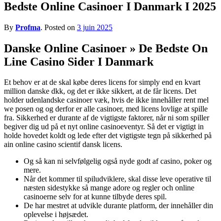
Bedste Online Casinoer I Danmark I 2025
By
Profma
.
Posted on
3 juin 2025
Danske Online Casinoer » De Bedste On
Line Casino Sider I Danmark
Et behov er at de skal købe deres licens for simply end en kvart
million danske dkk, og det er ikke sikkert, at de får licens. Det
holder udenlandske casinoer væk, hvis de ikke innehåller rent mel
we posen og og derfor er alle casinoer, med licens lovlige at spille
fra. Sikkerhed er durante af ​​de vigtigste faktorer, når ni som spiller
begiver dig ud på et nyt online casinoeventyr. Så det er vigtigt in
holde hovedet koldt og lede efter det vigtigste tegn på sikkerhed på
ain online casino scientif dansk licens.
Og så kan ni selvfølgelig også nyde godt af casino, poker og
mere.
Når det kommer til spiludviklere, skal disse leve operative til
næsten sidestykke så mange adore og regler och online
casinoerne selv for at kunne tilbyde deres spil.
De har mestret at udvikle durante platform, der innehåller din
oplevelse i højsædet.