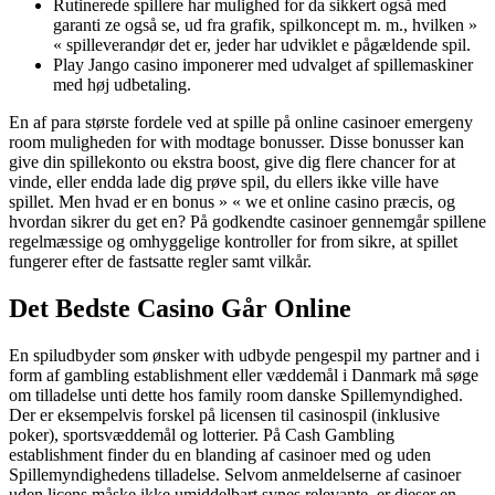
Rutinerede spillere har mulighed for da sikkert også med
garanti ze også se, ud fra grafik, spilkoncept m. m., hvilken »
« spilleverandør det er, jeder har udviklet e pågældende spil.
Play Jango casino imponerer med udvalget af spillemaskiner
med høj udbetaling.
En af para største fordele ved at spille på online casinoer emergeny
room muligheden for with modtage bonusser. Disse bonusser kan
give din spillekonto ou ekstra boost, give dig flere chancer for at
vinde, eller endda lade dig prøve spil, du ellers ikke ville have
spillet. Men hvad er en bonus » « we et online casino præcis, og
hvordan sikrer du get en? På godkendte casinoer gennemgår spillene
regelmæssige og omhyggelige kontroller for from sikre, at spillet
fungerer efter de fastsatte regler samt vilkår.
Det Bedste Casino Går Online
En spiludbyder som ønsker with udbyde pengespil my partner and i
form af gambling establishment eller væddemål i Danmark må søge
om tilladelse unti dette hos family room danske Spillemyndighed.
Der er eksempelvis forskel på licensen til casinospil (inklusive
poker), sportsvæddemål og lotterier. På Cash Gambling
establishment finder du en blanding af casinoer med og uden
Spillemyndighedens tilladelse. Selvom anmeldelserne af casinoer
uden licens måske ikke umiddelbart synes relevante, er dieser en