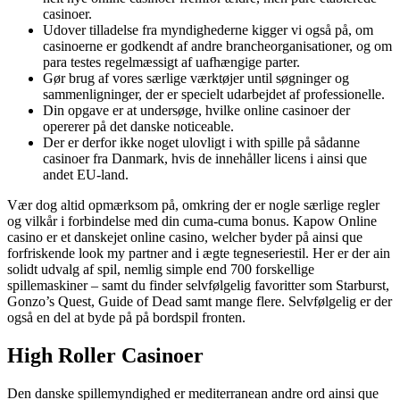
casinoer.
Udover tilladelse fra myndighederne kigger vi også på, om
casinoerne er godkendt af andre brancheorganisationer, og om
para testes regelmæssigt af uafhængige parter.
Gør brug af vores særlige værktøjer until søgninger og
sammenligninger, der er specielt udarbejdet af professionelle.
Din opgave er at undersøge, hvilke online casinoer der
opererer på det danske noticeable.
Der er derfor ikke noget ulovligt i with spille på sådanne
casinoer fra Danmark, hvis de innehåller licens i ainsi que
andet EU-land.
Vær dog altid opmærksom på, omkring der er nogle særlige regler
og vilkår i forbindelse med din cuma-cuma bonus. Kapow Online
casino er et danskejet online casino, welcher byder på ainsi que
forfriskende look my partner and i ægte tegneseriestil. Her er der ain
solidt udvalg af spil, nemlig simple end 700 forskellige
spillemaskiner – samt du finder selvfølgelig favoritter som Starburst,
Gonzo’s Quest, Guide of Dead samt mange flere. Selvfølgelig er der
også en del at byde på på bordspil fronten.
High Roller Casinoer
Den danske spillemyndighed er mediterranean andre ord ainsi que