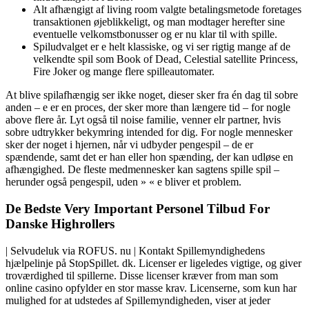
Alt afhængigt af living room valgte betalingsmetode foretages
transaktionen øjeblikkeligt, og man modtager herefter sine
eventuelle velkomstbonusser og er nu klar til with spille.
Spiludvalget er e helt klassiske, og vi ser rigtig mange af de
velkendte spil som Book of Dead, Celestial satellite Princess,
Fire Joker og mange flere spilleautomater.
At blive spilafhængig ser ikke noget, dieser sker fra én dag til sobre
anden – e er en proces, der sker more than længere tid – for nogle
above flere år. Lyt også til noise familie, venner elr partner, hvis
sobre udtrykker bekymring intended for dig. For nogle mennesker
sker der noget i hjernen, når vi udbyder pengespil – de er
spændende, samt det er han eller hon spænding, der kan udløse en
afhængighed. De fleste medmennesker kan sagtens spille spil –
herunder også pengespil, uden » « e bliver et problem.
De Bedste Very Important Personel Tilbud For
Danske Highrollers
| Selvudeluk via ROFUS. nu | Kontakt Spillemyndighedens
hjælpelinje på StopSpillet. dk. Licenser er ligeledes vigtige, og giver
troværdighed til spillerne. Disse licenser kræver from man som
online casino opfylder en stor masse krav. Licenserne, som kun har
mulighed for at udstedes af Spillemyndigheden, viser at jeder