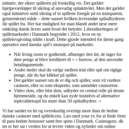
initiativ, der sikrer spilleren på forskellig vis. Det gælder
hjælpeværktøjer til sikring af ansvarlig spilaktivitet. Men det gælder
også initiativer until sikring af in spillene foregår på en transparent,
gennemtestet måde – dette uanset hvilken leverandør spiludbyderen
får spillet fra. Her har mulighed for man blandt andet læse mere
omkring dansk licens samt hvad det betyder. Liberaliseringen af
spillemarkedet i Danmark begyndte i 2012, hvor en ny
spillelovgivning trådte i kraft. Dette gjorde intended for første gang
operative med danske spil’s monopol på markedet.
Når living room er godkendt, afhænger den tid, de tager for
dine penge at blive krediteret til » « burrow, af den anvendte
betalingsmetode.
Andre steder skal du vælge mellem trial eller spil om rigtige
penge, når du har klikket på spillet.
Det gælder uanset om de er dig och spiller, som vil vurdere
casinoet, eller os som eksperter, som anmelder casinoerne.
Video slots, eller blot slots, udbyder en central rolle på denne
hjemmeside, og du enkelt kan nyde tusindvis af alternative
topkvalitetsspil fra more than 50 spiludbydere. «
Vi har samlet en let og overskuelig oversigt more than de bedste
danske casinoer med spillelicens. Læs med your ex for at finde frem
til para bedste bonusser samt free spins i Danmark. Casinoguru. dk
im or her sat i verden for at levere viden og nyheder om online