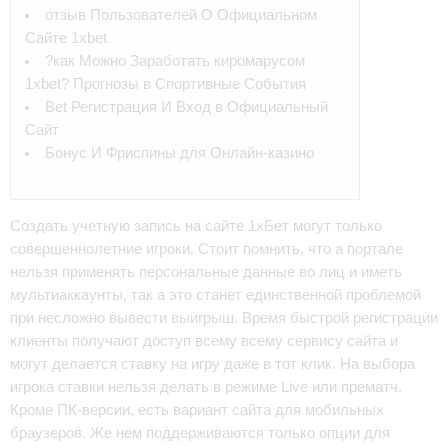
отзыв Пользователей О Официальном
Сайте 1xbet
?как Можно Заработать киромарусом
1xbet? Прогнозы в Спортивные События
Bet Регистрация И Вход в Официальный
Сайт
Бонус И Фриспины для Онлайн-казино
Создать учетную запись на сайте 1хБет могут только
совершеннолетние игроки. Стоит помнить, что а портале
нельзя применять персональные данные во лиц и иметь
мультиаккаунты, так а это станет единственной проблемой
при несложно вывести выигрыш. Время быстрой регистрации
клиенты получают доступ всему всему сервису сайта и
могут делается ставку на игру даже в тот клик. На выбора
игрока ставки нельзя делать в режиме Live или прематч.
Кроме ПК-версии, есть вариант сайта для мобильных
браузеров. Же нем поддерживаются только опции для