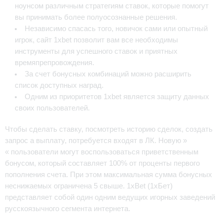
ноунсом различным стратегиям ставок, которые помогут
вы принимать более полуосознанные решения.
Независимо спасась того, новичок сами или опытный
игрок, сайт 1xbet позволит вам все необходимы
инструменты для успешного ставок и приятных
времяпрепровождения.
За счет бонусных комбинаций можно расширить
список доступных наград.
Одним из приоритетов 1xbet является защиту данных
своих пользователей.
Чтобы сделать ставку, посмотреть историю сделок, создать
запрос а выплату, потребуется входят в ЛК. Новую »
« пользователи могут воспользоваться приветственным
бонусом, который составляет 100% от проценты первого
пополнения счета. При этом максимальная сумма бонусных
неснижаемых ограничена 5 свыше. 1xBet (1хБет)
представляет собой один одним ведущих игорных заведений
русскоязычного сегмента интернета.