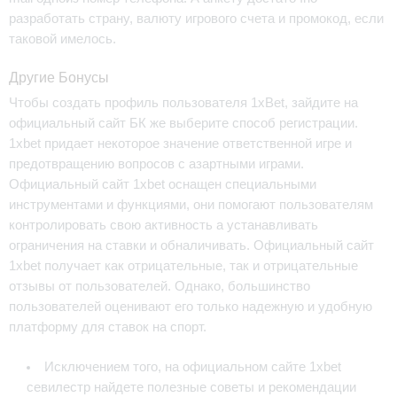
разработать страну, валюту игрового счета и промокод, если
таковой имелось.
Другие Бонусы
Чтобы создать профиль пользователя 1xBet, зайдите на
официальный сайт БК же выберите способ регистрации.
1xbet придает некоторое значение ответственной игре и
предотвращению вопросов с азартными играми.
Официальный сайт 1xbet оснащен специальными
инструментами и функциями, они помогают пользователям
контролировать свою активность а устанавливать
ограничения на ставки и обналичивать. Официальный сайт
1xbet получает как отрицательные, так и отрицательные
отзывы от пользователей. Однако, большинство
пользователей оценивают его только надежную и удобную
платформу для ставок на спорт.
Исключением того, на официальном сайте 1xbet
севилестр найдете полезные советы и рекомендации