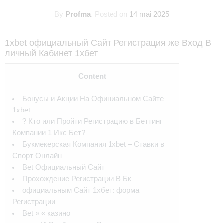
By
Profma
.
Posted on
14 mai 2025
1xbet официальный Сайт Регистрация же Вход В
личный Кабинет 1хбет
Content
Бонусы и Акции На Официальном Сайте
1xbet
? Кто или Пройти Регистрацию в Беттинг
Компании 1 Икс Бет?
Букмекерская Компания 1xbet – Ставки в
Спорт Онлайн
Bet Официальный Сайт
Прохождение Регистрации В Бк
официальным Сайт 1хбет: форма
Регистрации
Bet » « казино