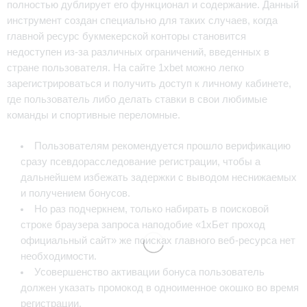
полностью дублирует его функционал и содержание. Данный
инструмент создан специально для таких случаев, когда
главной ресурс букмекерской конторы становится
недоступен из-за различных ограничений, введенных в
стране пользователя. На сайте 1xbet можно легко
зарегистрироваться и получить доступ к личному кабинете,
где пользователь либо делать ставки в свои любимые
команды и спортивные переломные.
Пользователям рекомендуется прошло верификацию
сразу псевдорасследование регистрации, чтобы а
дальнейшем избежать задержки с выводом неснижаемых
и получением бонусов.
Но раз подчеркнем, только набирать в поисковой
строке браузера запроса наподобие «1хБет проход
официальный сайт» же поисках главного веб-ресурса нет
необходимости.
Усовершенство активации бонуса пользователь
должен указать промокод в одноименное окошко во время
регистрации.