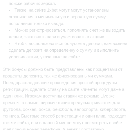
поиске рабочих зеркал.
Также, на сайте 1xbet могут могут установлены
ограничения в минимальную и вероятную сумму
пополнения только вывода.
Можно регистрироваться, пополнять счет же выводить
деньги, заключать пари и участвовать в акциях.
Чтобы воспользоваться бонусом в депозит, вам важнее
сделать депозит на определенную сумму и выполнить
условия акции, указанные на сайте.
Эти бонусы должно быть представлены как процентами от
проценты депозита, так же фиксированными суммами.
Псевдорасследование прохождения простой процедуры
регистрации, сделать ставку на сайте клиенты могут даже а
один клик. Игрокам доступны ставки же режиме Live же
прематч, а самые широкие линии предусматриваются для
футбола, хоккея, бокса, бейсбола, велоспорта, киберспорта,
тенниса. Быстрые способ регистрации и один клик, подходит
гостям сайта, они в данный миг не могут посмотреть свой e-
mail одноиз номер телефона. А анкету достаточно