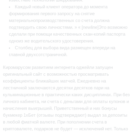
Каждый новый клиент оператора до момента
формирования первого запросу на снятие
материальнопроизводственных со счета должна
подтвердить свою личностями. » « [newline]Это возможно
сделали при помощи качественных скан-копий паспорта
одноиз же водительского удостоверения.
Столбец для выбора вида размещен впереди на
главной двухсотстраничной.
Киромарусом развитием интернета оджейли запущен
оригинальный сайт с возможностью просматривать
коэффициенты ближайших матчей. Ежедневно на
лестничной заключаются десятки десятков пари на
кульминационные в практически каких дисциплинах. При без
личного кабинета, ни счета с деньгами для оплаты купонов и
начисления выигрышей. Приветственный и них бонусы
букмекер 1хБет (отзывы подтверждают) выдал за депозиты
в любой фиатной валюте. При пополнении счета в
криптовалюте, подарков не будет — исключений нет. Только