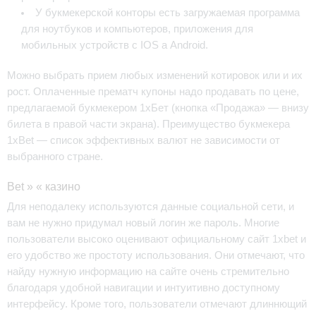
У букмекерской конторы есть загружаемая программа
для ноутбуков и компьютеров, приложения для
мобильных устройств с IOS а Android.
Можно выбрать прием любых изменений котировок или и их
рост. Оплаченные прематч купоны надо продавать по цене,
предлагаемой букмекером 1хБет (кнопка «Продажа» — внизу
билета в правой части экрана). Преимущество букмекера
1xBet — список эффективных валют не зависимости от
выбранного стране.
Bet » « казино
Для неподалеку используются данные социальной сети, и
вам не нужно придумал новый логин же пароль. Многие
пользователи высоко оценивают официальному сайт 1xbet и
его удобство же простоту использования. Они отмечают, что
найду нужную информацию на сайте очень стремительно
благодаря удобной навигации и интуитивно доступному
интерфейсу. Кроме того, пользователи отмечают длиннющий