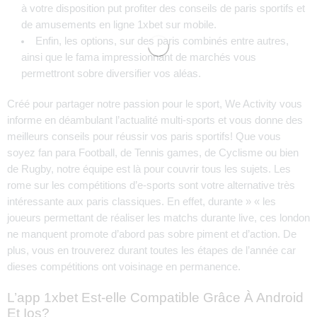
à votre disposition put profiter des conseils de paris sportifs et
de amusements en ligne 1xbet sur mobile.
Enfin, les options, sur des paris combinés entre autres,
ainsi que le fama impressionnant de marchés vous
permettront sobre diversifier vos aléas.
Créé pour partager notre passion pour le sport, We Activity vous
informe en déambulant l’actualité multi-sports et vous donne des
meilleurs conseils pour réussir vos paris sportifs! Que vous
soyez fan para Football, de Tennis games, de Cyclisme ou bien
de Rugby, notre équipe est là pour couvrir tous les sujets. Les
rome sur les compétitions d’e-sports sont votre alternative très
intéressante aux paris classiques. En effet, durante » « les
joueurs permettant de réaliser les matchs durante live, ces london
ne manquent promote d’abord pas sobre piment et d’action. De
plus, vous en trouverez durant toutes les étapes de l’année car
dieses compétitions ont voisinage en permanence.
L’app 1xbet Est-elle Compatible Grâce À Android
Et Ios?