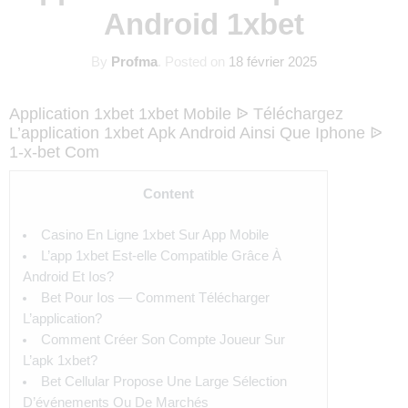
Android 1xbet
By
Profma
.
Posted on
18 février 2025
Application 1xbet 1xbet Mobile ᐉ Téléchargez
L’application 1xbet Apk Android Ainsi Que Iphone ᐉ
1-x-bet Com
Content
Casino En Ligne 1xbet Sur App Mobile
L’app 1xbet Est-elle Compatible Grâce À
Android Et Ios?
Bet Pour Ios — Comment Télécharger
L’application?
Comment Créer Son Compte Joueur Sur
L’apk 1xbet?
Bet Cellular Propose Une Large Sélection
D’événements Ou De Marchés