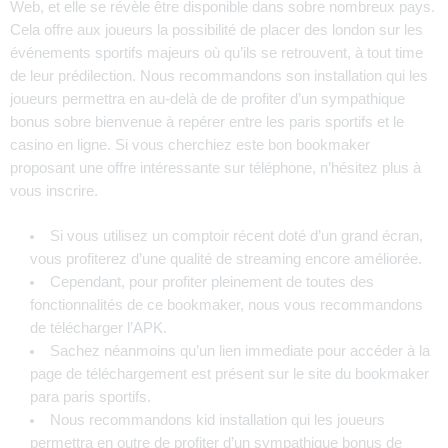
Web, et elle se révèle être disponible dans sobre nombreux pays.
Cela offre aux joueurs la possibilité de placer des london sur les
événements sportifs majeurs où qu’ils se retrouvent, à tout time
de leur prédilection. Nous recommandons son installation qui les
joueurs permettra en au-delà de de profiter d’un sympathique
bonus sobre bienvenue à repérer entre les paris sportifs et le
casino en ligne. Si vous cherchiez este bon bookmaker
proposant une offre intéressante sur téléphone, n’hésitez plus à
vous inscrire.
Si vous utilisez un comptoir récent doté d’un grand écran,
vous profiterez d’une qualité de streaming encore améliorée.
Cependant, pour profiter pleinement de toutes des
fonctionnalités de ce bookmaker, nous vous recommandons
de télécharger l’APK.
Sachez néanmoins qu’un lien immediate pour accéder à la
page de téléchargement est présent sur le site du bookmaker
para paris sportifs.
Nous recommandons kid installation qui les joueurs
permettra en outre de profiter d’un sympathique bonus de